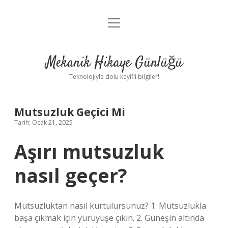
menüyü
Anasayfa
aç
Gizlilik Politikası
Mekanik Hikaye Günlüğü
Yasal Uyarı
Teknolojiyle dolu keyifli bilgiler!
Hakkımızda
Mutsuzluk Geçici Mi
Tarih: Ocak 21, 2025
Aşırı mutsuzluk
nasıl geçer?
Mutsuzluktan nasıl kurtulursunuz? 1. Mutsuzlukla
başa çıkmak için yürüyüşe çıkın. 2. Güneşin altında