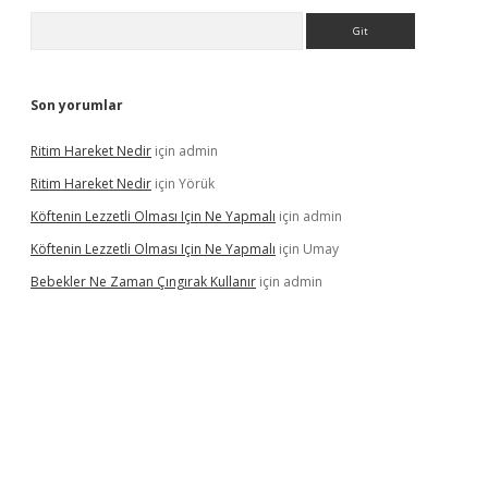
Arama
Son yorumlar
Ritim Hareket Nedir
için
admin
Ritim Hareket Nedir
için
Yörük
Köftenin Lezzetli Olması Için Ne Yapmalı
için
admin
Köftenin Lezzetli Olması Için Ne Yapmalı
için
Umay
Bebekler Ne Zaman Çıngırak Kullanır
için
admin
 giriş
https://www.betexper.xyz/