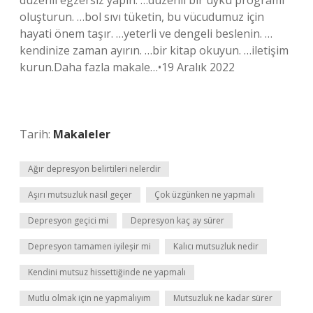
düzenli egzersiz yapın. …düzenli bir uyku programı
oluşturun. …bol sıvı tüketin, bu vücudumuz için
hayati önem taşır. …yeterli ve dengeli beslenin. …
kendinize zaman ayırın. …bir kitap okuyun. …iletişim
kurun.Daha fazla makale…•19 Aralık 2022
Tarih:
Makaleler
Ağır depresyon belirtileri nelerdir
Aşırı mutsuzluk nasıl geçer
Çok üzgünken ne yapmalı
Depresyon geçici mi
Depresyon kaç ay sürer
Depresyon tamamen iyileşir mi
Kalıcı mutsuzluk nedir
Kendini mutsuz hissettiğinde ne yapmalı
Mutlu olmak için ne yapmalıyım
Mutsuzluk ne kadar sürer