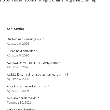
https://absam.com.tr
knight online
nttgame
Sitemap
Sidebar
Son Yazılar
Dürbün nedir nasıl çalışır ?
Ağustos 6, 2026
Kur’an neyi emreder ?
Ağustos 6, 2026
Avrasya Üniversitesi burs veriyor mu ?
Ağustos 5, 2026
Açık küllü kumral için saçı açmak gerekir mi ?
Ağustos 4, 2026
Alice kız ismi mi erkek ismi mi ?
Ağustos 3, 2026
Avcılara nereler yakın ?
Temmuz 30, 2026
Serçin Giray kimdir ?