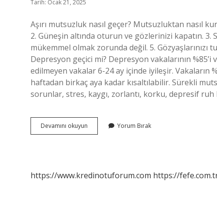
Tarih: Ocak 21, 2025
Aşırı mutsuzluk nasıl geçer? Mutsuzluktan nasıl kur
2. Güneşin altında oturun ve gözlerinizi kapatın. 3. 
mükemmel olmak zorunda değil. 5. Gözyaşlarınızı tu
Depresyon geçici mi? Depresyon vakalarının %85’i ve
edilmeyen vakalar 6-24 ay içinde iyileşir. Vakaların 
haftadan birkaç aya kadar kısaltılabilir. Sürekli muts
sorunlar, stres, kaygı, zorlantı, korku, depresif ruh h
Mutsuzluk
Devamını okuyun
Yorum Bırak
Geçici
Mi
https://www.kredinotuforum.com
https://fefe.com.t