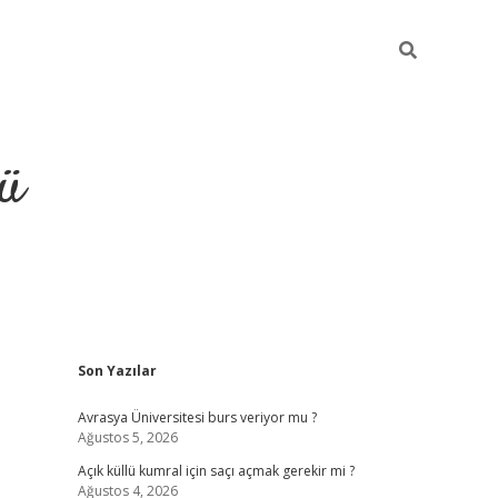
ü
Sidebar
Son Yazılar
ilbet
vdcasino yeni giriş
vdca
Avrasya Üniversitesi burs veriyor mu ?
Ağustos 5, 2026
Açık küllü kumral için saçı açmak gerekir mi ?
Ağustos 4, 2026