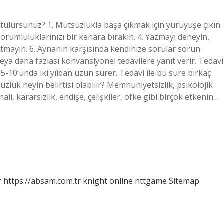
tulursunuz? 1. Mutsuzlukla başa çıkmak için yürüyüşe çıkın.
Sorumluluklarınızı bir kenara bırakın. 4. Yazmayı deneyin,
tmayın. 6. Aynanın karşısında kendinize sorular sorun.
ya daha fazlası konvansiyonel tedavilere yanıt verir. Tedavi
%5-10’unda iki yıldan uzun sürer. Tedavi ile bu süre birkaç
uzluk neyin belirtisi olabilir? Memnuniyetsizlik, psikolojik
ali, kararsızlık, endişe, çelişkiler, öfke gibi birçok etkenin…
r
https://absam.com.tr
knight online
nttgame
Sitemap