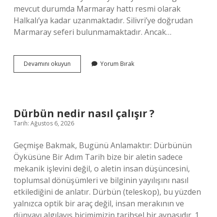
mevcut durumda Marmaray hattı resmi olarak
Halkalı’ya kadar uzanmaktadır. Silivri’ye doğrudan
Marmaray seferi bulunmamaktadır. Ancak…
Marmaray
Devamını okuyun
Yorum Bırak
Silivri’ye
gidiyor
mu
?
Dürbün nedir nasıl çalışır ?
Tarih: Ağustos 6, 2026
Geçmişe Bakmak, Bugünü Anlamaktır: Dürbünün
Öyküsüne Bir Adım Tarih bize bir aletin sadece
mekanik işlevini değil, o aletin insan düşüncesini,
toplumsal dönüşümleri ve bilginin yayılışını nasıl
etkilediğini de anlatır. Dürbün (teleskop), bu yüzden
yalnızca optik bir araç değil, insan merakının ve
dünyayı algılayış biçimimizin tarihsel bir aynasıdır. 1.