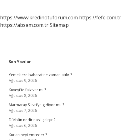
sayfalaması
https://www.kredinotuforum.com
https://fefe.com.tr
https://absam.com.tr
Sitemap
Sidebar
Son Yazılar
Yemeklere baharat ne zaman atılır ?
Ağustos 9, 2026
Kuveyt’te faiz var mı ?
Ağustos 8, 2026
Marmaray Silivri’ye gidiyor mu ?
Ağustos 7, 2026
Dürbün nedir nasıl çalışır ?
Ağustos 6, 2026
Kur’an neyi emreder ?