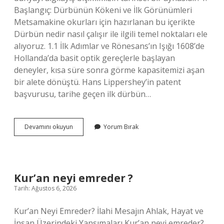
Başlangıç: Dürbünün Kökeni ve İlk Görünümleri
Metsamakine okurları için hazırlanan bu içerikte
Dürbün nedir nasıl çalışır ile ilgili temel noktaları ele
alıyoruz. 1.1 İlk Adımlar ve Rönesans’ın Işığı 1608’de
Hollanda’da basit optik gereçlerle başlayan
deneyler, kısa süre sonra görme kapasitemizi aşan
bir alete dönüştü. Hans Lippershey’in patent
başvurusu, tarihe geçen ilk dürbün…
Dürbün
Devamını okuyun
Yorum Bırak
nedir
nasıl
çalışır
?
Kur’an neyi emreder ?
Tarih: Ağustos 6, 2026
Kur’an Neyi Emreder? İlahi Mesajın Ahlak, Hayat ve
İnsan Üzerindeki Yansımaları Kur’an neyi emreder?