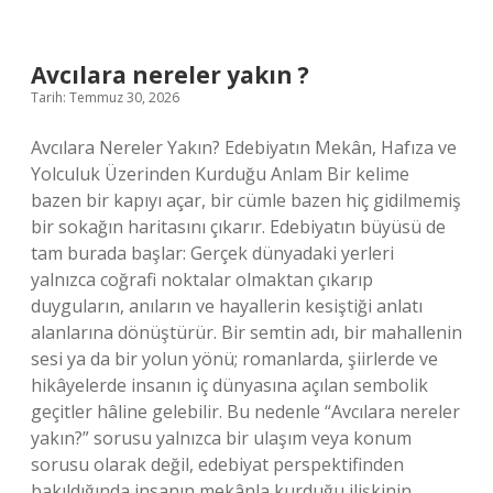
ismi
mi
erkek
ismi
Avcılara nereler yakın ?
mi
Tarih: Temmuz 30, 2026
?
Avcılara Nereler Yakın? Edebiyatın Mekân, Hafıza ve
Yolculuk Üzerinden Kurduğu Anlam Bir kelime
bazen bir kapıyı açar, bir cümle bazen hiç gidilmemiş
bir sokağın haritasını çıkarır. Edebiyatın büyüsü de
tam burada başlar: Gerçek dünyadaki yerleri
yalnızca coğrafi noktalar olmaktan çıkarıp
duyguların, anıların ve hayallerin kesiştiği anlatı
alanlarına dönüştürür. Bir semtin adı, bir mahallenin
sesi ya da bir yolun yönü; romanlarda, şiirlerde ve
hikâyelerde insanın iç dünyasına açılan sembolik
geçitler hâline gelebilir. Bu nedenle “Avcılara nereler
yakın?” sorusu yalnızca bir ulaşım veya konum
sorusu olarak değil, edebiyat perspektifinden
bakıldığında insanın mekânla kurduğu ilişkinin,