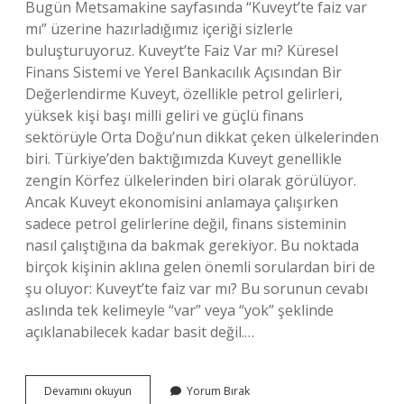
Bugün Metsamakine sayfasında “Kuveyt’te faiz var
mı” üzerine hazırladığımız içeriği sizlerle
buluşturuyoruz. Kuveyt’te Faiz Var mı? Küresel
Finans Sistemi ve Yerel Bankacılık Açısından Bir
Değerlendirme Kuveyt, özellikle petrol gelirleri,
yüksek kişi başı milli geliri ve güçlü finans
sektörüyle Orta Doğu’nun dikkat çeken ülkelerinden
biri. Türkiye’den baktığımızda Kuveyt genellikle
zengin Körfez ülkelerinden biri olarak görülüyor.
Ancak Kuveyt ekonomisini anlamaya çalışırken
sadece petrol gelirlerine değil, finans sisteminin
nasıl çalıştığına da bakmak gerekiyor. Bu noktada
birçok kişinin aklına gelen önemli sorulardan biri de
şu oluyor: Kuveyt’te faiz var mı? Bu sorunun cevabı
aslında tek kelimeyle “var” veya “yok” şeklinde
açıklanabilecek kadar basit değil.…
Kuveyt’te
Devamını okuyun
Yorum Bırak