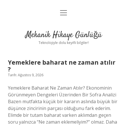
menüyü
Anasayfa
aç
Gizlilik Politikası
Mekanik Hikaye Günlüğü
Yasal Uyarı
Teknolojiyle dolu keyifli bilgiler!
Hakkımızda
Mekanik
Yemeklere baharat ne zaman atılır
?
Hikaye
Tarih: Ağustos 9, 2026
Günlüğü
Yemeklere Baharat Ne Zaman Atılır? Ekonominin
Görünmeyen Dengeleri Üzerinden Bir Sofra Analizi
Yazılar
Bazen mutfakta küçük bir kararın aslında büyük bir
düşünce zincirinin parçası olduğunu fark ederim.
Elimde bir tutam baharat varken aklımdan geçen
soru yalnızca “Ne zaman eklemeliyim?” olmaz. Daha