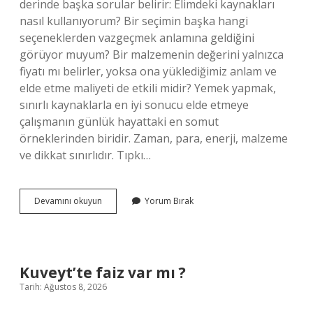
derinde başka sorular belirir: Elimdeki kaynakları
nasıl kullanıyorum? Bir seçimin başka hangi
seçeneklerden vazgeçmek anlamına geldiğini
görüyor muyum? Bir malzemenin değerini yalnızca
fiyatı mı belirler, yoksa ona yüklediğimiz anlam ve
elde etme maliyeti de etkili midir? Yemek yapmak,
sınırlı kaynaklarla en iyi sonucu elde etmeye
çalışmanın günlük hayattaki en somut
örneklerinden biridir. Zaman, para, enerji, malzeme
ve dikkat sınırlıdır. Tıpkı…
Yemeklere
Devamını okuyun
Yorum Bırak
baharat
ne
zaman
atılır
?
Kuveyt’te faiz var mı ?
Tarih: Ağustos 8, 2026