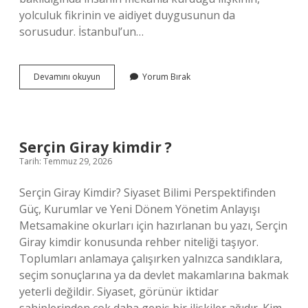
yolculuk fikrinin ve aidiyet duygusunun da
sorusudur. İstanbul’un…
Avcılara
Devamını okuyun
Yorum Bırak
nereler
yakın
?
Serçin Giray kimdir ?
Tarih: Temmuz 29, 2026
Serçin Giray Kimdir? Siyaset Bilimi Perspektifinden
Güç, Kurumlar ve Yeni Dönem Yönetim Anlayışı
Metsamakine okurları için hazırlanan bu yazı, Serçin
Giray kimdir konusunda rehber niteliği taşıyor.
Toplumları anlamaya çalışırken yalnızca sandıklara,
seçim sonuçlarına ya da devlet makamlarına bakmak
yeterli değildir. Siyaset, görünür iktidar