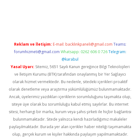
no giriş
https://www.betexper.xyz/
Reklam ve İletişim:
E-mail:
backlinkpaneli@gmail.com
Teams:
forumhizmeti@gmail.com
Whatsapp: 0262 606 0 726
Telegram:
@karabul
Yasal Uyarı:
Sitemiz, 5651 Sayılı Kanun gereğince Bilgi Teknolojileri
ve İletişim Kurumu (BTK) tarafından onaylanmış bir Yer Sağlayıcı
olarak hizmet vermektedir. Bu nedenle, sitedeki içerikleri proaktif
olarak denetleme veya araştırma yükümlülüğümüz bulunmamaktadır.
Ancak, üyelerimiz yazdıkları içeriklerin sorumluluğunu taşımakta olup,
siteye üye olarak bu sorumluluğu kabul etmiş sayılırlar. Bu internet
sitesi, herhangi bir marka, kurum veya şahıs şirketi ile hiçbir bağlantısı
bulunmamaktadır. Sitede yalnızca kendi hazırladığımız makaleler
paylaşılmaktadır. Burada yer alan içerikler haber niteliği taşımamakta
olup, gerçek kurum ve kişiler hakkında paylaşım yapılmamaktadır.