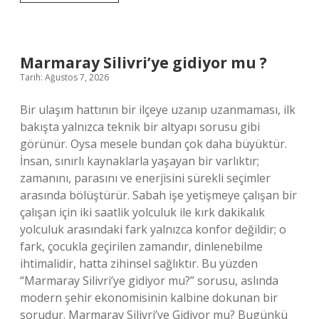
faiz
var
mı
?
Marmaray Silivri’ye gidiyor mu ?
Tarih: Ağustos 7, 2026
Bir ulaşım hattının bir ilçeye uzanıp uzanmaması, ilk
bakışta yalnızca teknik bir altyapı sorusu gibi
görünür. Oysa mesele bundan çok daha büyüktür.
İnsan, sınırlı kaynaklarla yaşayan bir varlıktır;
zamanını, parasını ve enerjisini sürekli seçimler
arasında bölüştürür. Sabah işe yetişmeye çalışan bir
çalışan için iki saatlik yolculuk ile kırk dakikalık
yolculuk arasındaki fark yalnızca konfor değildir; o
fark, çocukla geçirilen zamandır, dinlenebilme
ihtimalidir, hatta zihinsel sağlıktır. Bu yüzden
“Marmaray Silivri’ye gidiyor mu?” sorusu, aslında
modern şehir ekonomisinin kalbine dokunan bir
sorudur. Marmaray Silivri’ye Gidiyor mu? Bugünkü