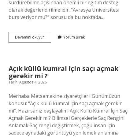
sürdürebilme açısından önemli bir eğitim desteği
olarak değerlendirilmelidir. “Avrasya Üniversitesi
burs veriyor mu?” sorusu da bu noktada…
Avrasya
Devamını okuyun
Yorum Bırak
Üniversitesi
burs
veriyor
mu
?
Açık küllü kumral için saçı açmak
gerekir mi ?
Tarih: Ağustos 4, 2026
Merhaba Metsamakine ziyaretçileri! Günümüzün
konusu: “Açık küllü kumral için saçı açmak gerekir
mi”. Hazırsanız başlayalım! Açık Küllü Kumral İçin Saçı
Açmak Gerekir mi? Bilimsel Gerçeklerle Saç Rengini
Anlamak Saç rengi değiştirmek, çoğu insan için
sadece aynadaki görüntüyü yenilemek anlamına