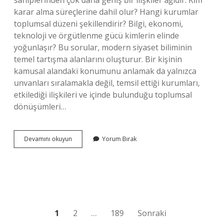
sahiplerinden çok daha geniş bir ilişkiler ağıdır. Kim
karar alma süreçlerine dahil olur? Hangi kurumlar
toplumsal düzeni şekillendirir? Bilgi, ekonomi,
teknoloji ve örgütlenme gücü kimlerin elinde
yoğunlaşır? Bu sorular, modern siyaset biliminin
temel tartışma alanlarını oluşturur. Bir kişinin
kamusal alandaki konumunu anlamak da yalnızca
unvanları sıralamakla değil, temsil ettiği kurumları,
etkilediği ilişkileri ve içinde bulunduğu toplumsal
dönüşümleri…
Serçin
Devamını okuyun
Yorum Bırak
Giray
kimdir
?
Yazı
1
2
…
189
Sonraki