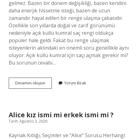
gelmez. Bazen bir dönem değişikliği, bazen kendini
daha enerjik hissetme isteği, bazen de uzun
zamandır hayal edilen bir renge ulaşma çabasıdır.
Özellikle son yıllarda doğal ve zarif görünümü
nedeniyle açık küllü kumral saç rengi oldukça
popüler hale geldi. Fakat bu renge ulaşmak
isteyenlerin aklındaki en önemli soru genellikle aynı
oluyor: Açık küllü kumral için saçı açmak gerekir mi?
Bu sorunun cevabı…
Açık
Devamını okuyun
Yorum Bırak
küllü
kumral
için
saçı
açmak
Alice kız ismi mi erkek ismi mi ?
gerekir
Tarih: Ağustos 3, 2026
mi
?
Kaynak Kıtlığı, Seçimler ve “Alice” Sorusu Herhangi