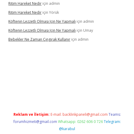
Ritim Hareket Nedir
için
admin
Ritim Hareket Nedir
için
Yörük
Köftenin Lezzetli Olması Için Ne Yapmalı
için
admin
Köftenin Lezzetli Olması Için Ne Yapmalı
için
Umay
Bebekler Ne Zaman Çıngırak Kullanır
için
admin
ino giriş
https://www.betexper.xyz/
Reklam ve İletişim:
E-mail:
backlinkpaneli@gmail.com
Teams:
forumhizmeti@gmail.com
Whatsapp: 0262 606 0 726
Telegram:
@karabul