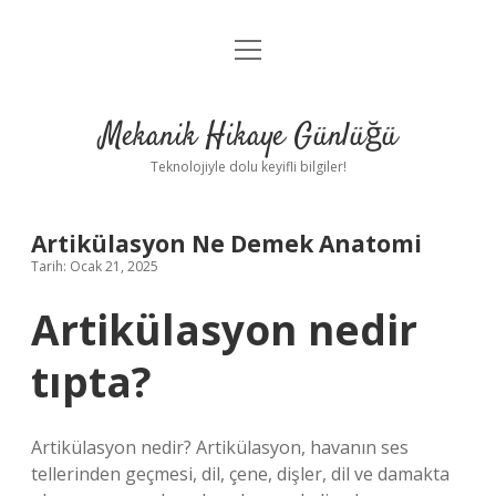
menüyü
Anasayfa
aç
Gizlilik Politikası
Mekanik Hikaye Günlüğü
Yasal Uyarı
Teknolojiyle dolu keyifli bilgiler!
Hakkımızda
Artikülasyon Ne Demek Anatomi
Tarih: Ocak 21, 2025
Artikülasyon nedir
tıpta?
Artikülasyon nedir? Artikülasyon, havanın ses
tellerinden geçmesi, dil, çene, dişler, dil ve damakta