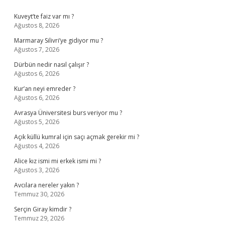
Sidebar
Kuveyt’te faiz var mı ?
Ağustos 8, 2026
Marmaray Silivri’ye gidiyor mu ?
Ağustos 7, 2026
Dürbün nedir nasıl çalışır ?
Ağustos 6, 2026
Kur’an neyi emreder ?
Ağustos 6, 2026
Avrasya Üniversitesi burs veriyor mu ?
Ağustos 5, 2026
Açık küllü kumral için saçı açmak gerekir mi ?
Ağustos 4, 2026
Alice kız ismi mi erkek ismi mi ?
Ağustos 3, 2026
Avcılara nereler yakın ?
Temmuz 30, 2026
Serçin Giray kimdir ?
Temmuz 29, 2026