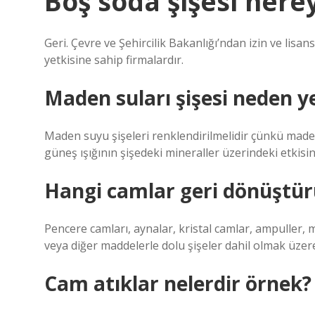
Boş soda şişesi nerey
Geri. Çevre ve Şehircilik Bakanlığı’ndan izin ve lisa
yetkisine sahip firmalardır.
Maden suları şişesi neden ye
Maden suyu şişeleri renklendirilmelidir çünkü made
güneş ışığının şişedeki mineraller üzerindeki etkisin
Hangi camlar geri dönüştü
Pencere camları, aynalar, kristal camlar, ampuller, m
veya diğer maddelerle dolu şişeler dahil olmak üzer
Cam atıklar nelerdir örnek?