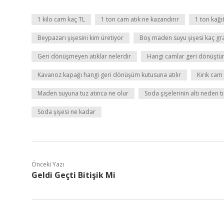
1 kilo cam kaç TL
1 ton cam atık ne kazandırır
1 ton kağı
Beypazarı şişesini kim üretiyor
Boş maden suyu şişesi kaç gr
Geri dönüşmeyen atıklar nelerdir
Hangi camlar geri dönüştü
Kavanoz kapağı hangi geri dönüşüm kutusuna atılır
Kırık cam 
Maden suyuna tuz atınca ne olur
Soda şişelerinin altı neden tır
Soda şişesi ne kadar
Önceki Yazı
Geldi Geçti Bitişik Mi