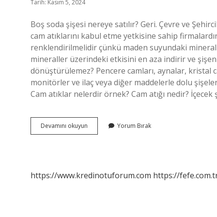
Tarih: Kasım 5, 2024
Boş soda şişesi nereye satılır? Geri. Çevre ve Şehirc
cam atıklarını kabul etme yetkisine sahip firmalardı
renklendirilmelidir çünkü maden suyundaki mineralle
mineraller üzerindeki etkisini en aza indirir ve şişe
dönüştürülemez? Pencere camları, aynalar, kristal c
monitörler ve ilaç veya diğer maddelerle dolu şişel
Cam atıklar nelerdir örnek? Cam atığı nedir? İçecek 
Maden
Devamını okuyun
Yorum Bırak
Suyu
Şişesi
Geri
Dönüşüme
Atılır
https://www.kredinotuforum.com
https://fefe.com.t
Mı