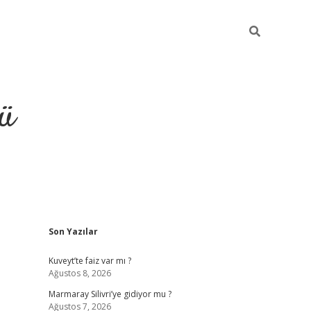
ü
Sidebar
Son Yazılar
ilbet
vdcasino yeni giriş
vd
Kuveyt’te faiz var mı ?
Ağustos 8, 2026
Marmaray Silivri’ye gidiyor mu ?
Ağustos 7, 2026