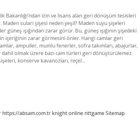
ilik Bakanlığı’ndan izin ve lisans alan geri dönüşüm tesisleri
r. Maden suları şişesi neden yeşil? Maden suyu şişeleri
r güneş ışığından zarar görür. Bu, güneş ışığının şişedeki
nin içeriğinin zarar görmesini önler. Hangi camlar geri
amlar, ampuller, mumlu fenerler, sofra takımları, abajurlar,
er dahil olmak üzere bazı cam türleri geri dönüştürülemez.
şişeleri, konserve kavanozları, reçel…
r
https://absam.com.tr
knight online
nttgame
Sitemap