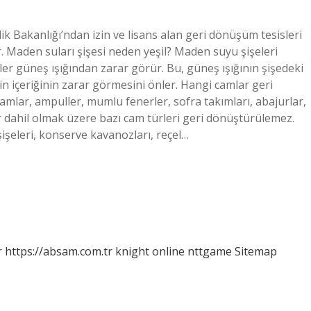
ilik Bakanlığı’ndan izin ve lisans alan geri dönüşüm tesisleri
r. Maden suları şişesi neden yeşil? Maden suyu şişeleri
r güneş ışığından zarar görür. Bu, güneş ışığının şişedeki
nin içeriğinin zarar görmesini önler. Hangi camlar geri
amlar, ampuller, mumlu fenerler, sofra takımları, abajurlar,
er dahil olmak üzere bazı cam türleri geri dönüştürülemez.
şişeleri, konserve kavanozları, reçel…
r
https://absam.com.tr
knight online
nttgame
Sitemap