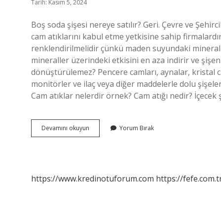
Tarih: Kasım 5, 2024
Boş soda şişesi nereye satılır? Geri. Çevre ve Şehirc
cam atıklarını kabul etme yetkisine sahip firmalardı
renklendirilmelidir çünkü maden suyundaki mineralle
mineraller üzerindeki etkisini en aza indirir ve şişe
dönüştürülemez? Pencere camları, aynalar, kristal c
monitörler ve ilaç veya diğer maddelerle dolu şişel
Cam atıklar nelerdir örnek? Cam atığı nedir? İçecek 
Maden
Devamını okuyun
Yorum Bırak
Suyu
Şişesi
Geri
Dönüşüme
Atılır
https://www.kredinotuforum.com
https://fefe.com.t
Mı