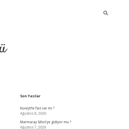
ü
Sidebar
Son Yazılar
ilbet
vdcasino yeni giriş
vdc
Kuveyt’te faiz var mı ?
Ağustos 8, 2026
Marmaray Silivri’ye gidiyor mu ?
Ağustos 7, 2026