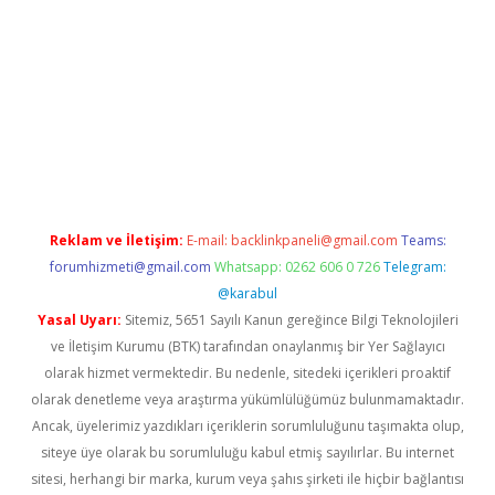
casino giriş
https://www.betexper.xyz/
Reklam ve İletişim:
E-mail:
backlinkpaneli@gmail.com
Teams:
forumhizmeti@gmail.com
Whatsapp: 0262 606 0 726
Telegram:
@karabul
Yasal Uyarı:
Sitemiz, 5651 Sayılı Kanun gereğince Bilgi Teknolojileri
ve İletişim Kurumu (BTK) tarafından onaylanmış bir Yer Sağlayıcı
olarak hizmet vermektedir. Bu nedenle, sitedeki içerikleri proaktif
olarak denetleme veya araştırma yükümlülüğümüz bulunmamaktadır.
Ancak, üyelerimiz yazdıkları içeriklerin sorumluluğunu taşımakta olup,
siteye üye olarak bu sorumluluğu kabul etmiş sayılırlar. Bu internet
sitesi, herhangi bir marka, kurum veya şahıs şirketi ile hiçbir bağlantısı