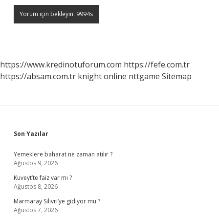
https://www.kredinotuforum.com
https://fefe.com.tr
https://absam.com.tr
knight online
nttgame
Sitemap
Sidebar
Son Yazılar
Yemeklere baharat ne zaman atılır ?
Ağustos 9, 2026
Kuveyt’te faiz var mı ?
Ağustos 8, 2026
Marmaray Silivri’ye gidiyor mu ?
Ağustos 7, 2026