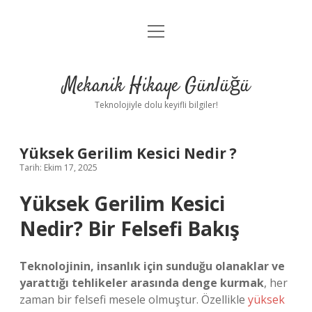
menüyü
Anasayfa
aç
Gizlilik Politikası
Mekanik Hikaye Günlüğü
Yasal Uyarı
Teknolojiyle dolu keyifli bilgiler!
Hakkımızda
Yüksek Gerilim Kesici Nedir ?
Tarih: Ekim 17, 2025
Yüksek Gerilim Kesici
Nedir? Bir Felsefi Bakış
Teknolojinin, insanlık için sunduğu olanaklar ve
yarattığı tehlikeler arasında denge kurmak
, her
zaman bir felsefi mesele olmuştur. Özellikle
yüksek