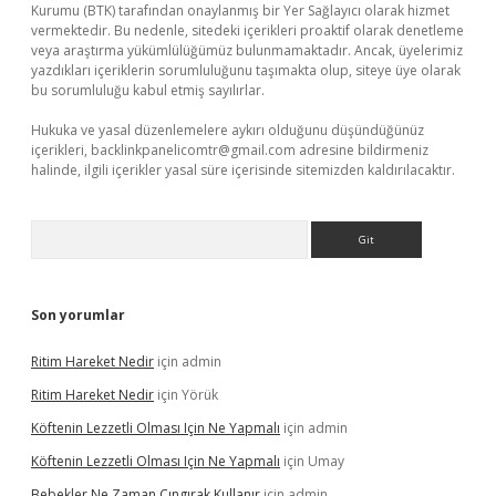
Kurumu (BTK) tarafından onaylanmış bir Yer Sağlayıcı olarak hizmet
vermektedir. Bu nedenle, sitedeki içerikleri proaktif olarak denetleme
veya araştırma yükümlülüğümüz bulunmamaktadır. Ancak, üyelerimiz
yazdıkları içeriklerin sorumluluğunu taşımakta olup, siteye üye olarak
bu sorumluluğu kabul etmiş sayılırlar.
Hukuka ve yasal düzenlemelere aykırı olduğunu düşündüğünüz
içerikleri,
backlinkpanelicomtr@gmail.com
adresine bildirmeniz
halinde, ilgili içerikler yasal süre içerisinde sitemizden kaldırılacaktır.
Arama
Son yorumlar
Ritim Hareket Nedir
için
admin
Ritim Hareket Nedir
için
Yörük
Köftenin Lezzetli Olması Için Ne Yapmalı
için
admin
Köftenin Lezzetli Olması Için Ne Yapmalı
için
Umay
Bebekler Ne Zaman Çıngırak Kullanır
için
admin