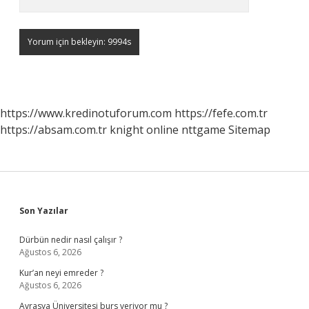
https://www.kredinotuforum.com
https://fefe.com.tr
https://absam.com.tr
knight online
nttgame
Sitemap
Sidebar
Son Yazılar
Dürbün nedir nasıl çalışır ?
Ağustos 6, 2026
Kur’an neyi emreder ?
Ağustos 6, 2026
Avrasya Üniversitesi burs veriyor mu ?