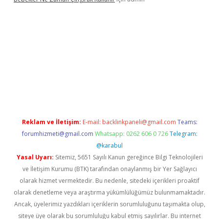
asino giriş
https://www.betexper.xyz/
Reklam ve İletişim:
E-mail:
backlinkpaneli@gmail.com
Teams:
forumhizmeti@gmail.com
Whatsapp: 0262 606 0 726
Telegram:
@karabul
Yasal Uyarı:
Sitemiz, 5651 Sayılı Kanun gereğince Bilgi Teknolojileri
ve İletişim Kurumu (BTK) tarafından onaylanmış bir Yer Sağlayıcı
olarak hizmet vermektedir. Bu nedenle, sitedeki içerikleri proaktif
olarak denetleme veya araştırma yükümlülüğümüz bulunmamaktadır.
Ancak, üyelerimiz yazdıkları içeriklerin sorumluluğunu taşımakta olup,
siteye üye olarak bu sorumluluğu kabul etmiş sayılırlar. Bu internet