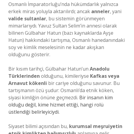
Osmanlı İmparatorluğu’nda hükümdarlık yalnızca
erkek miras yoluyla aktarılırdı; ancak
anneler
, yani
valide sultanlar
, bu sistemin görünmeyen
mimarlarıydı. Yavuz Sultan Selim’in annesi olarak
bilinen Gülbahar Hatun (bazı kaynaklarda Ayşe
Hatun) hakkındaki tartışma, Osmanlı hanedanındaki
soy ve kimlik meselesinin ne kadar akışkan
olduğunu gösterir.
Bir kısım tarihçi, Gülbahar Hatun’un
Anadolu
Türklerinden
olduğunu, kimileriyse
Kafkas veya
Arnavut kökenli
bir cariye olduğunu savunur. Bu
tartışmanın özü şudur: Osmanlı’da etnik köken,
siyasi kimliğin önüne geçmezdi.
Bir insanın kim
olduğu değil, kime hizmet ettiği, hangi rolü
üstlendiği belirleyiciydi.
Siyaset bilimi açısından bu,
kurumsal meşruiyetin
etnik kimlikten bağımsızlığı
anlamına gelir.