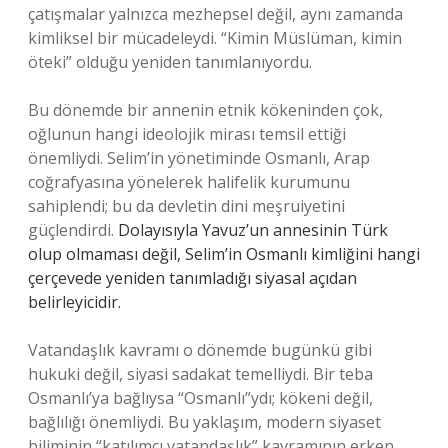
çatışmalar yalnızca mezhepsel değil, aynı zamanda
kimliksel bir mücadeleydi. “Kimin Müslüman, kimin
öteki” olduğu yeniden tanımlanıyordu.
Bu dönemde bir annenin etnik kökeninden çok,
oğlunun hangi ideolojik mirası temsil ettiği
önemliydi. Selim’in yönetiminde Osmanlı, Arap
coğrafyasına yönelerek halifelik kurumunu
sahiplendi; bu da devletin dini meşruiyetini
güçlendirdi.
Dolayısıyla Yavuz’un annesinin Türk
olup olmaması değil, Selim’in Osmanlı kimliğini hangi
çerçevede yeniden tanımladığı siyasal açıdan
belirleyicidir.
Vatandaşlık kavramı o dönemde bugünkü gibi
hukuki değil, siyasi sadakat temelliydi. Bir teba
Osmanlı’ya bağlıysa “Osmanlı”ydı; kökeni değil,
bağlılığı önemliydi. Bu yaklaşım, modern siyaset
biliminin “katılımcı vatandaşlık” kavramının erken