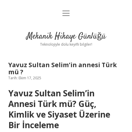
menüyü
Anasayfa
aç
Gizlilik Politikası
Mekanik Hikaye Günlüğü
Yasal Uyarı
Teknolojiyle dolu keyifli bilgiler!
Hakkımızda
Yavuz Sultan Selim’in annesi Türk
mü ?
Tarih: Ekim 17, 2025
Yavuz Sultan Selim’in
Annesi Türk mü? Güç,
Kimlik ve Siyaset Üzerine
Bir İnceleme