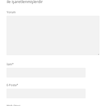
ile işaretlenmişlerdir
Yorum
İsim*
E-Posta*
Web Sitesi