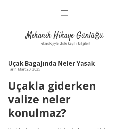
menüyü
Anasayfa
aç
Gizlilik Politikası
Mekanik Hikaye Günlüğü
Yasal Uyarı
Teknolojiyle dolu keyifli bilgiler!
Hakkımızda
Uçak Bagajında Neler Yasak
Tarih: Mart 20, 2025
Uçakla giderken
valize neler
konulmaz?