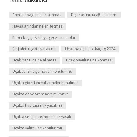
Checkin bagajına ne alınmaz
Diş macunu uçağa alınır mı
Havaalanından neler geçmez
Kabin bagajı 8 kiloyu geçerse ne olur
Şarj aleti uçakta yasak mı
Uçak bagaj hakkı kaç kg 2024
Uçak bagajına ne alınmaz
Uçak bavuluna ne konmaz
Uçak valizine şampuan konulur mu
Uçakla giderken valize neler konulmaz
Uçakta deodorant nereye konur
Uçakta hap taşımak yasak mı
Uçakta sırt çantasında neler yasak
Uçakta valize ilaç konulur mu