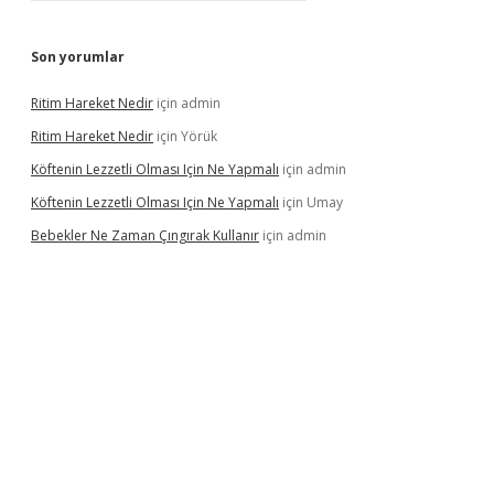
Son yorumlar
Ritim Hareket Nedir
için
admin
Ritim Hareket Nedir
için
Yörük
Köftenin Lezzetli Olması Için Ne Yapmalı
için
admin
Köftenin Lezzetli Olması Için Ne Yapmalı
için
Umay
Bebekler Ne Zaman Çıngırak Kullanır
için
admin
 giriş
https://www.betexper.xyz/