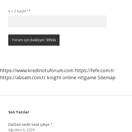
6 + 2 kaçtır?
*
https://www.kredinotuforum.com
https://fefe.com.tr
https://absam.com.tr
knight online
nttgame
Sitemap
Sidebar
Son Yazılar
Dürbün nedir nasıl çalışır ?
Ağustos 6, 2026