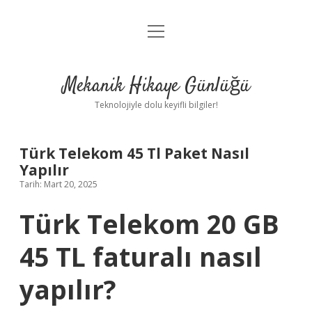
menüyü
Anasayfa
aç
Gizlilik Politikası
Mekanik Hikaye Günlüğü
Yasal Uyarı
Teknolojiyle dolu keyifli bilgiler!
Hakkımızda
Türk Telekom 45 Tl Paket Nasıl
Yapılır
Tarih: Mart 20, 2025
Türk Telekom 20 GB
45 TL faturalı nasıl
yapılır?