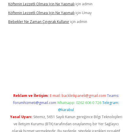
Köftenin Lezzetli Olması Için Ne Yapmalı
için
admin
Köftenin Lezzetli Olması Için Ne Yapmalı
için
Umay
Bebekler Ne Zaman Çıngırak Kullanır
için
admin
no giriş
https://www.betexper.xyz/
Reklam ve İletişim:
E-mail:
backlinkpaneli@gmail.com
Teams:
forumhizmeti@gmail.com
Whatsapp: 0262 606 0 726
Telegram:
@karabul
Yasal Uyarı:
Sitemiz, 5651 Sayılı Kanun gereğince Bilgi Teknolojileri
ve İletişim Kurumu (BTK) tarafından onaylanmış bir Yer Sağlayıcı
olarak hizmet vermektedir. Bu nedenle, sitedeki içerikleri proaktif