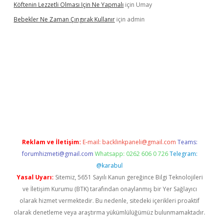
Köftenin Lezzetli Olması Için Ne Yapmalı
için
Umay
Bebekler Ne Zaman Çıngırak Kullanır
için
admin
no giriş
https://www.betexper.xyz/
Reklam ve İletişim:
E-mail:
backlinkpaneli@gmail.com
Teams:
forumhizmeti@gmail.com
Whatsapp: 0262 606 0 726
Telegram:
@karabul
Yasal Uyarı:
Sitemiz, 5651 Sayılı Kanun gereğince Bilgi Teknolojileri
ve İletişim Kurumu (BTK) tarafından onaylanmış bir Yer Sağlayıcı
olarak hizmet vermektedir. Bu nedenle, sitedeki içerikleri proaktif
olarak denetleme veya araştırma yükümlülüğümüz bulunmamaktadır.