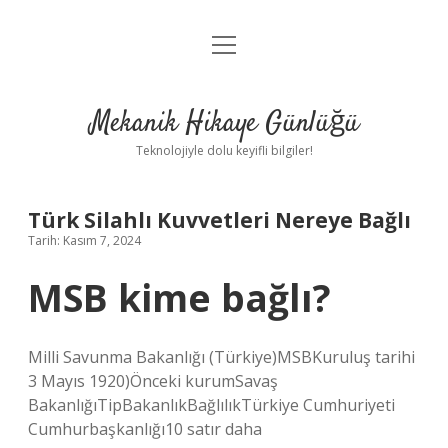
menüyü
Anasayfa
aç
Gizlilik Politikası
Mekanik Hikaye Günlüğü
Yasal Uyarı
Teknolojiyle dolu keyifli bilgiler!
Hakkımızda
Türk Silahlı Kuvvetleri Nereye Bağlı
Tarih: Kasım 7, 2024
MSB kime bağlı?
Milli Savunma Bakanlığı (Türkiye)MSBKuruluş tarihi
3 Mayıs 1920)Önceki kurumSavaş
BakanlığıTipBakanlıkBağlılıkTürkiye Cumhuriyeti
Cumhurbaşkanlığı10 satır daha