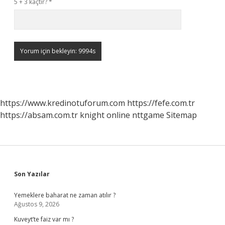
5 + 3 kaçtır?
*
https://www.kredinotuforum.com
https://fefe.com.tr
https://absam.com.tr
knight online
nttgame
Sitemap
Sidebar
Son Yazılar
Yemeklere baharat ne zaman atılır ?
Ağustos 9, 2026
Kuveyt’te faiz var mı ?