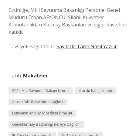
Etkinliğe, Milli Savunma Bakanlığı Personel Genel
Müdürü Erhan AFYONCU, Silahlı Kuvvetler
Komutanlıkları Kurmay Başkanları ve diğer davetliler
katıldı.
Tavsiyeli Bağlantılar:
Sayılarla Tarih Nasıl Yazılır
Tarih:
Makaleler
2024 Milli Savunma Bakanı kimdir
4 ordu hangi ildedir
Askeri fabrikalar kime bağlıdır
Dünyanın en büyük ordusu kime ait
Genelkurmay Başkanlığı nereye bağlıdır
İlk Türk komutan kimdir
İlk Türk ordusu kimdir