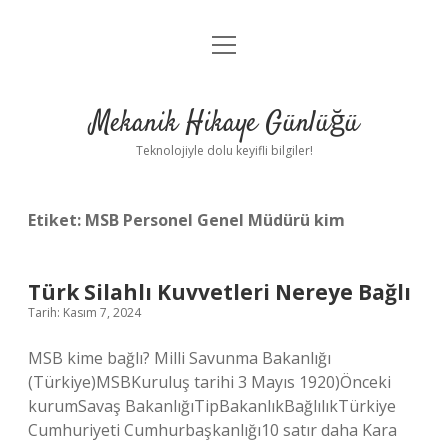
menüyü
Anasayfa
aç
Gizlilik Politikası
Mekanik Hikaye Günlüğü
Yasal Uyarı
Teknolojiyle dolu keyifli bilgiler!
Hakkımızda
Etiket:
MSB Personel Genel Müdürü kim
Türk Silahlı Kuvvetleri Nereye Bağlı
Tarih: Kasım 7, 2024
MSB kime bağlı? Milli Savunma Bakanlığı
(Türkiye)MSBKuruluş tarihi 3 Mayıs 1920)Önceki
kurumSavaş BakanlığıTipBakanlıkBağlılıkTürkiye
Cumhuriyeti Cumhurbaşkanlığı10 satır daha Kara