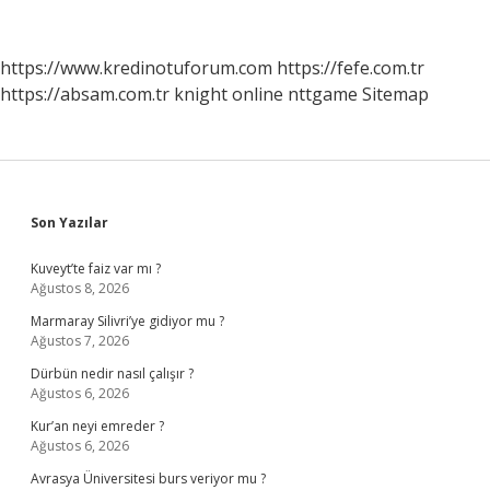
Nereye
Bağlı
https://www.kredinotuforum.com
https://fefe.com.tr
https://absam.com.tr
knight online
nttgame
Sitemap
Sidebar
Son Yazılar
Kuveyt’te faiz var mı ?
Ağustos 8, 2026
Marmaray Silivri’ye gidiyor mu ?
Ağustos 7, 2026
Dürbün nedir nasıl çalışır ?
Ağustos 6, 2026
Kur’an neyi emreder ?
Ağustos 6, 2026
Avrasya Üniversitesi burs veriyor mu ?