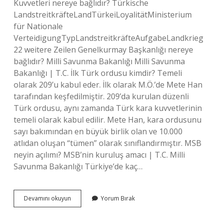
Kuvvetleri nereye bağlıdır? Türkische
LandstreitkräfteLandTürkeiLoyalitätMinisterium
für Nationale
VerteidigungTypLandstreitkräfteAufgabeLandkrieg
22 weitere Zeilen Genelkurmay Başkanlığı nereye
bağlıdır? Milli Savunma Bakanlığı Milli Savunma
Bakanlığı | T.C. İlk Türk ordusu kimdir? Temeli
olarak 209’u kabul eder. İlk olarak M.Ö.’de Mete Han
tarafından keşfedilmiştir. 209’da kurulan düzenli
Türk ordusu, aynı zamanda Türk kara kuvvetlerinin
temeli olarak kabul edilir. Mete Han, kara ordusunu
sayı bakımından en büyük birlik olan ve 10.000
atlıdan oluşan “tümen” olarak sınıflandırmıştır. MSB
neyin açılımı? MSB’nin kuruluş amacı | T.C. Milli
Savunma Bakanlığı Türkiye’de kaç…
Türk
Devamını okuyun
Yorum Bırak
Silahlı
Kuvvetleri