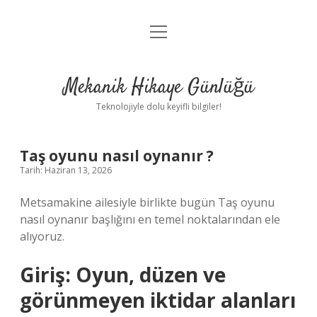
menüyü
Anasayfa
aç
Gizlilik Politikası
Mekanik Hikaye Günlüğü
Yasal Uyarı
Teknolojiyle dolu keyifli bilgiler!
Hakkımızda
Taş oyunu nasıl oynanır ?
Tarih: Haziran 13, 2026
Metsamakine ailesiyle birlikte bugün Taş oyunu
nasıl oynanır başlığını en temel noktalarından ele
alıyoruz.
Giriş: Oyun, düzen ve
görünmeyen iktidar alanları