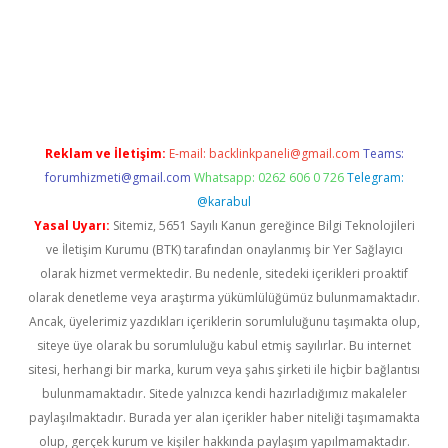
no giriş
https://www.betexper.xyz/
Reklam ve İletişim:
E-mail:
backlinkpaneli@gmail.com
Teams:
forumhizmeti@gmail.com
Whatsapp: 0262 606 0 726
Telegram:
@karabul
Yasal Uyarı:
Sitemiz, 5651 Sayılı Kanun gereğince Bilgi Teknolojileri
ve İletişim Kurumu (BTK) tarafından onaylanmış bir Yer Sağlayıcı
olarak hizmet vermektedir. Bu nedenle, sitedeki içerikleri proaktif
olarak denetleme veya araştırma yükümlülüğümüz bulunmamaktadır.
Ancak, üyelerimiz yazdıkları içeriklerin sorumluluğunu taşımakta olup,
siteye üye olarak bu sorumluluğu kabul etmiş sayılırlar. Bu internet
sitesi, herhangi bir marka, kurum veya şahıs şirketi ile hiçbir bağlantısı
bulunmamaktadır. Sitede yalnızca kendi hazırladığımız makaleler
paylaşılmaktadır. Burada yer alan içerikler haber niteliği taşımamakta
olup, gerçek kurum ve kişiler hakkında paylaşım yapılmamaktadır.