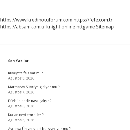
https://www.kredinotuforum.com
https://fefe.com.tr
https://absam.com.tr
knight online
nttgame
Sitemap
Sidebar
Son Yazılar
Kuveyt’te faiz var mı ?
Ağustos 8, 2026
Marmaray Silivri’ye gidiyor mu ?
Ağustos 7, 2026
Dürbün nedir nasıl çalışır ?
Ağustos 6, 2026
Kur’an neyi emreder ?
Ağustos 6, 2026
Avrasya Üniversitesi burs veriyor mu ?