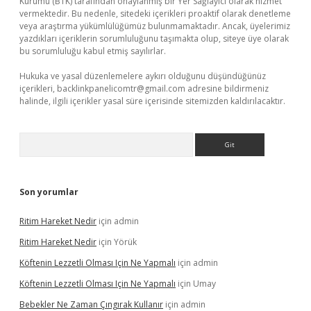
Kurumu (BTK) tarafından onaylanmış bir Yer Sağlayıcı olarak hizmet
vermektedir. Bu nedenle, sitedeki içerikleri proaktif olarak denetleme
veya araştırma yükümlülüğümüz bulunmamaktadır. Ancak, üyelerimiz
yazdıkları içeriklerin sorumluluğunu taşımakta olup, siteye üye olarak
bu sorumluluğu kabul etmiş sayılırlar.
Hukuka ve yasal düzenlemelere aykırı olduğunu düşündüğünüz
içerikleri,
backlinkpanelicomtr@gmail.com
adresine bildirmeniz
halinde, ilgili içerikler yasal süre içerisinde sitemizden kaldırılacaktır.
Arama
Son yorumlar
Ritim Hareket Nedir
için
admin
Ritim Hareket Nedir
için
Yörük
Köftenin Lezzetli Olması Için Ne Yapmalı
için
admin
Köftenin Lezzetli Olması Için Ne Yapmalı
için
Umay
Bebekler Ne Zaman Çıngırak Kullanır
için
admin