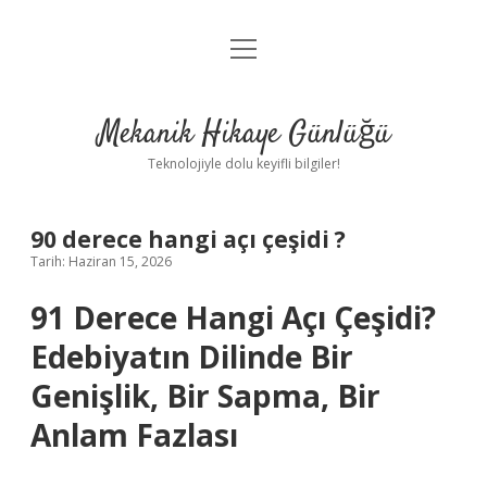
menüyü
Anasayfa
aç
Gizlilik Politikası
Mekanik Hikaye Günlüğü
Yasal Uyarı
Teknolojiyle dolu keyifli bilgiler!
Hakkımızda
90 derece hangi açı çeşidi ?
Tarih: Haziran 15, 2026
91 Derece Hangi Açı Çeşidi?
Edebiyatın Dilinde Bir
Genişlik, Bir Sapma, Bir
Anlam Fazlası