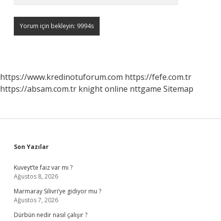
https://www.kredinotuforum.com
https://fefe.com.tr
https://absam.com.tr
knight online
nttgame
Sitemap
Sidebar
Son Yazılar
Kuveyt’te faiz var mı ?
Ağustos 8, 2026
Marmaray Silivri’ye gidiyor mu ?
Ağustos 7, 2026
Dürbün nedir nasıl çalışır ?