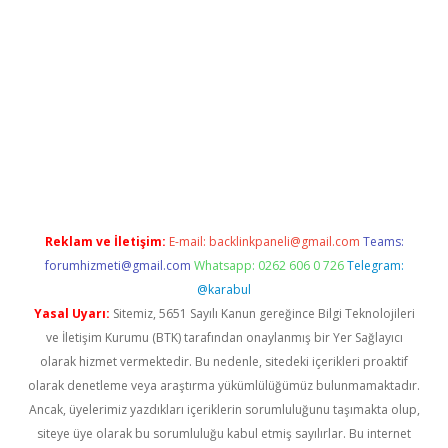
o giriş
https://www.betexper.xyz/
Reklam ve İletişim:
E-mail:
backlinkpaneli@gmail.com
Teams:
forumhizmeti@gmail.com
Whatsapp: 0262 606 0 726
Telegram:
@karabul
Yasal Uyarı:
Sitemiz, 5651 Sayılı Kanun gereğince Bilgi Teknolojileri
ve İletişim Kurumu (BTK) tarafından onaylanmış bir Yer Sağlayıcı
olarak hizmet vermektedir. Bu nedenle, sitedeki içerikleri proaktif
olarak denetleme veya araştırma yükümlülüğümüz bulunmamaktadır.
Ancak, üyelerimiz yazdıkları içeriklerin sorumluluğunu taşımakta olup,
siteye üye olarak bu sorumluluğu kabul etmiş sayılırlar. Bu internet