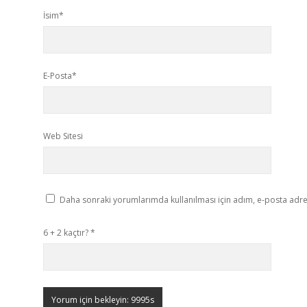
İsim*
E-Posta*
Web Sitesi
Daha sonraki yorumlarımda kullanılması için adım, e-posta adres
6 + 2 kaçtır?
*