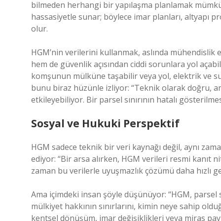
bilmeden herhangi bir yapılaşma planlamak mümkün 
hassasiyetle sunar; böylece imar planları, altyapı pro
olur.
HGM’nin verilerini kullanmak, aslında mühendislik eti
hem de güvenlik açısından ciddi sorunlara yol açabilir
komşunun mülküne taşabilir veya yol, elektrik ve su 
bunu biraz hüzünle izliyor: “Teknik olarak doğru, am
etkileyebiliyor. Bir parsel sınırının hatalı gösterilme
Sosyal ve Hukuki Perspektif
HGM sadece teknik bir veri kaynağı değil, aynı zam
ediyor: “Bir arsa alırken, HGM verileri resmi kanıt ni
zaman bu verilerle uyuşmazlık çözümü daha hızlı ge
Ama içimdeki insan şöyle düşünüyor: “HGM, parsel so
mülkiyet hakkının sınırlarını, kimin neye sahip oldu
kentsel dönüşüm, imar değişiklikleri veya miras pay