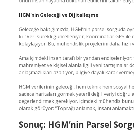
onun insan hayatına dokunan etkilerini takdir ediyo
HGM’nin Geleceği ve Dijitalleşme
Geleceğe baktığımızda, HGM’nin parsel sorguda oynad
ki: “Veri sürekli güncelleniyor, koordinatlar GPS ile
kolaylaşıyor. Bu, mühendislik projelerini daha hızlı 
Ama içimdeki insan tarafı bir yandan endişeleniyor: 
mahremiyet ve kişisel alanla ilgili yeni tartışmalar 
anlaşmazlıkları azaltıyor, bilgiye dayalı karar vermey
HGM verilerinin geleceği, hem teknik hem sosyal hem
sadece haritaları görmek yeterli değil; veriyi doğ
değerlendirmek gerekiyor. İçimdeki mühendis bunu b
olarak görüyor: “Toprağı anlamak, insanı anlamaktı
Sonuç: HGM’nin Parsel Sorg