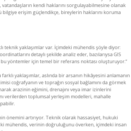
sı, vatandaşların kendi haklarını sorgulayabilmesine olanak
 bilgiye erişim güçlendikçe, bireylerin haklarını koruma
ı teknik yaklaşımlar var. İçimdeki mühendis şöyle diyor:
oordinatlarını detaylı şekilde analiz eder, bazılarıysa GIS
 bu yöntemler için temel bir referans noktası oluşturuyor.”
farklı yaklaşımlar, aslında bir arsanın hikâyesini anlamanın
, kimisi coğrafyanın ve toprağın sosyal bağlamını da görmek
arak arazinin eğimini, drenajını veya imar izinlerini
aynı verilerden toplumsal yerleşim modelleri, mahalle
pabilir.
nin önemini artırıyor. Teknik olarak hassasiyet, hukuki
mdeki mühendis, verinin doğruluğunu överken, içimdeki insan