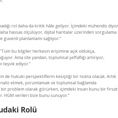
r.
ığı rol daha da kritik hâle geliyor. İçimdeki mühendis diyo
 daha hassas ölçülüyor, dijital haritalar üzerinden sorgulama
ve güvenli planlamamı sağlıyor.”
“Tüm bu bilgiler herkesin erişimine açık oldukça,
doğuyor. Ama öte yandan, toplumsal şeffaflığı artırıyor,
i teşvik ediyor.”
 de hukuki perspektiflerin kesiştiği bir nokta olacak. Artık
ru analiz etmek, yorumlamak ve toplumsal bağlamda
ir problem olarak görürken, içimdeki insan bunu bir fırsat
r. HGM verileri bize bunu sunuyor.”
udaki Rolü