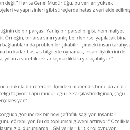
değil.” Harita Genel Müdürlüğü, bu verileri yüksek
jeleri ve yapı izinleri gibi süreçlerde hatasız veri elde edilmi
ğinin de bir parçası. Yanlış bir parsel bilgisi, hem maliyet
. Örneğin, bir arsa sınırı yanlış belirlenirse, yapılacak bina
bağlantılarında problemler çıkabilir. İçimdeki insan tarafıys
a bu kadar hassas bilgilerle oynamak, insan ilişkilerini de
si, yıllarca sürebilecek anlaşmazlıklara yol açabiliyor.”
anda hukuki bir referans. İçimdeki mühendis bunu da analiz
teliği taşıyor. Tapu müdürlüğü ile karşılaştırıldığında, çoğu
rçekleşiyor.”
rguda görünerek bir nevi şeffaflık sağlıyor. İnsanlar
ğunu görebiliyor. Bu da toplumsal güveni artırıyor.” Özellikle
laşımı gibi durumlarda HGM verileri kritik rol oynuyor.