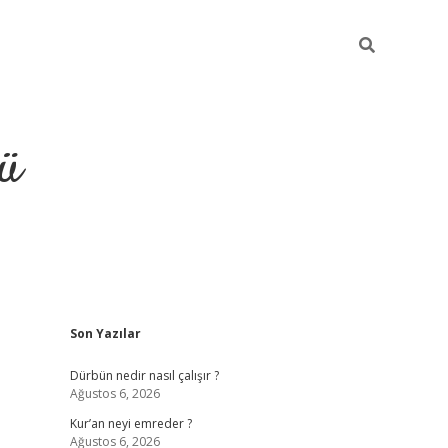
ü
Sidebar
Son Yazılar
ilbet
vdcasino yeni giriş
vdcasin
Dürbün nedir nasıl çalışır ?
Ağustos 6, 2026
Kur’an neyi emreder ?
Ağustos 6, 2026