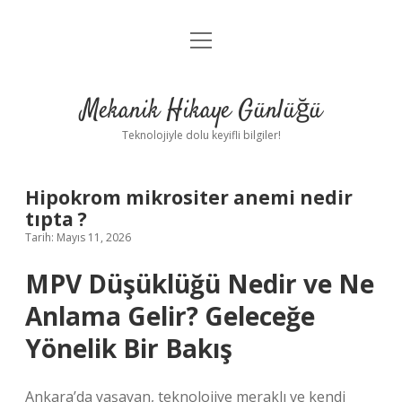
menüyü
Anasayfa
aç
Gizlilik Politikası
Mekanik Hikaye Günlüğü
Yasal Uyarı
Teknolojiyle dolu keyifli bilgiler!
Hakkımızda
Hipokrom mikrositer anemi nedir
tıpta ?
Tarih: Mayıs 11, 2026
MPV Düşüklüğü Nedir ve Ne
Anlama Gelir? Geleceğe
Yönelik Bir Bakış
Ankara’da yaşayan, teknolojiye meraklı ve kendi