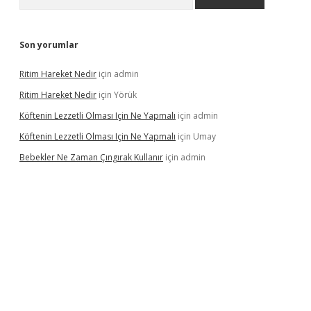
Son yorumlar
Ritim Hareket Nedir
için
admin
Ritim Hareket Nedir
için
Yörük
Köftenin Lezzetli Olması Için Ne Yapmalı
için
admin
Köftenin Lezzetli Olması Için Ne Yapmalı
için
Umay
Bebekler Ne Zaman Çıngırak Kullanır
için
admin
asino giriş
https://www.betexper.xyz/