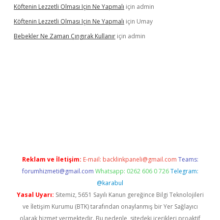
Köftenin Lezzetli Olması Için Ne Yapmalı
için
admin
Köftenin Lezzetli Olması Için Ne Yapmalı
için
Umay
Bebekler Ne Zaman Çıngırak Kullanır
için
admin
ino giriş
https://www.betexper.xyz/
Reklam ve İletişim:
E-mail:
backlinkpaneli@gmail.com
Teams:
forumhizmeti@gmail.com
Whatsapp: 0262 606 0 726
Telegram:
@karabul
Yasal Uyarı:
Sitemiz, 5651 Sayılı Kanun gereğince Bilgi Teknolojileri
ve İletişim Kurumu (BTK) tarafından onaylanmış bir Yer Sağlayıcı
olarak hizmet vermektedir. Bu nedenle, sitedeki içerikleri proaktif