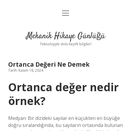
menüyü
Anasayfa
aç
Gizlilik Politikası
Mekanik Hikaye Günlüğü
Yasal Uyarı
Teknolojiyle dolu keyifli bilgiler!
Hakkımızda
Ortanca Değeri Ne Demek
Tarih: Kasım 18, 2024
Ortanca değer nedir
örnek?
Medyan: Bir dizideki sayılar en küçükten en büyüğe
doğru sıralandığında, bu sayıların ortasında bulunan