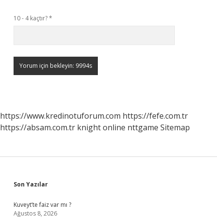
10 - 4 kaçtır?
*
https://www.kredinotuforum.com
https://fefe.com.tr
https://absam.com.tr
knight online
nttgame
Sitemap
Sidebar
Son Yazılar
Kuveyt’te faiz var mı ?
Ağustos 8, 2026