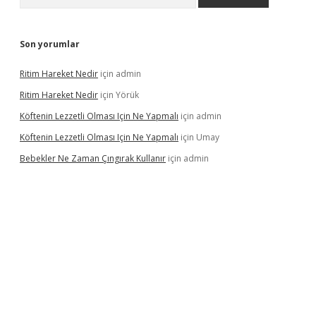
Son yorumlar
Ritim Hareket Nedir
için
admin
Ritim Hareket Nedir
için
Yörük
Köftenin Lezzetli Olması Için Ne Yapmalı
için
admin
Köftenin Lezzetli Olması Için Ne Yapmalı
için
Umay
Bebekler Ne Zaman Çıngırak Kullanır
için
admin
i giriş
vdcasino giriş
https://www.betexper.xyz/