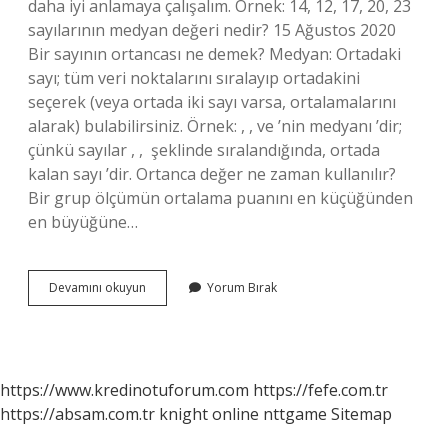
daha iyi anlamaya çalışalım. Örnek: 14, 12, 17, 20, 23
sayılarının medyan değeri nedir? 15 Ağustos 2020
Bir sayının ortancası ne demek? Medyan: Ortadaki
sayı; tüm veri noktalarını sıralayıp ortadakini
seçerek (veya ortada iki sayı varsa, ortalamalarını
alarak) bulabilirsiniz. Örnek: ‍, ‍, ve ‍’nin medyanı ‍’dir;
çünkü sayılar ‍, ‍, ‍ şeklinde sıralandığında, ortada
kalan sayı ‍’dir. Ortanca değer ne zaman kullanılır?
Bir grup ölçümün ortalama puanını en küçüğünden
en büyüğüne…
Ortanca
Devamını okuyun
Yorum Bırak
Değeri
Ne
Demek
https://www.kredinotuforum.com
https://fefe.com.tr
https://absam.com.tr
knight online
nttgame
Sitemap