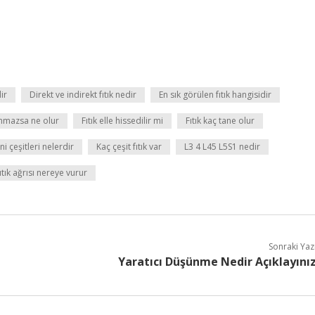
ir
Direkt ve indirekt fıtık nedir
En sık görülen fıtık hangisidir
lınmazsa ne olur
Fıtık elle hissedilir mi
Fıtık kaç tane olur
i çeşitleri nelerdir
Kaç çeşit fıtık var
L3 4 L45 L5S1 nedir
ıtık ağrısı nereye vurur
Sonraki Yaz
Yaratıcı Düşünme Nedir Açıklayını