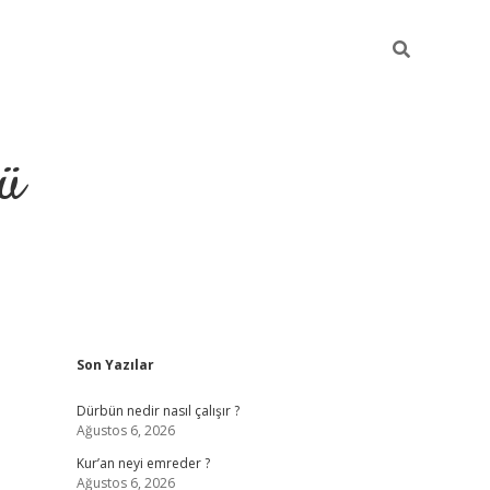
ü
Sidebar
Son Yazılar
ilbet
vdcasino yeni giriş
vdcasino g
Dürbün nedir nasıl çalışır ?
Ağustos 6, 2026
Kur’an neyi emreder ?
Ağustos 6, 2026