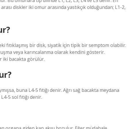
. Bu omurlara tıp dilinde L1, L2, L3, L4 ve L5 denir. En
rası diskler iki omur arasında yastıkçık olduğundan; L1-2,
ur?
ıtıklaşmış bir disk, siyatik için tipik bir semptom olabilir.
uyuşma veya karıncalanma olarak kendini gösterir.
 iki bacakta görülür.
ur?
aymışsa, buna L4-5 fıtığı denir. Ağrı sağ bacakta meydana
L4-5 sol fıtığı denir.
ışan organa giden kan akışı bozulur. Eğer müdahale