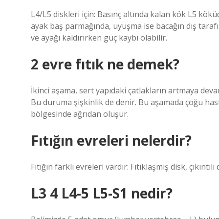
L4/L5 diskleri için: Basınç altında kalan kök L5 kök
ayak baş parmağında, uyuşma ise bacağın dış tarafı
ve ayağı kaldırırken güç kaybı olabilir.
2 evre fıtık ne demek?
İkinci aşama, sert yapıdaki çatlakların artmaya deva
Bu duruma şişkinlik de denir. Bu aşamada çoğu hasta
bölgesinde ağrıdan oluşur.
Fıtığın evreleri nelerdir?
Fıtığın farklı evreleri vardır: Fıtıklaşmış disk, çıkıntı
L3 4 L4-5 L5-S1 nedir?