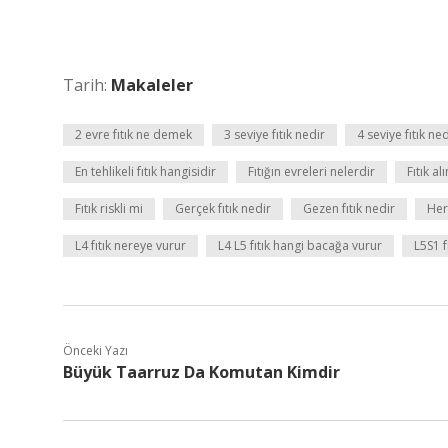
Tarih:
Makaleler
2 evre fıtık ne demek
3 seviye fıtık nedir
4 seviye fıtık ned
En tehlikeli fıtık hangisidir
Fıtığın evreleri nelerdir
Fıtık a
Fıtık riskli mi
Gerçek fıtık nedir
Gezen fıtık nedir
Hern
L4 fıtık nereye vurur
L4 L5 fıtık hangi bacağa vurur
L5S1 f
Önceki Yazı
Büyük Taarruz Da Komutan Kimdir