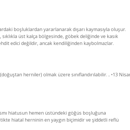
lardaki boşluklardan yararlanarak dışarı kaymasıyla oluşur.
sıklıkla üst kalça bölgesinde, göbek deliğinde ve kasık
ehdit edici değildir, ancak kendiliğinden kaybolmazlar.
r (doğuştan herniler) olmak üzere sınıflandırılabilir. .. •13 Nisa
kısmı hiatusun hemen üstündeki göğüs boşluğuna
tikte hiatal herninin en yaygın biçimidir ve şiddetli reflü