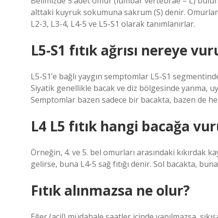
Belimizde 5 adet omur (lumbar vertebrae – L) bulunur
alttaki kuyruk sokumuna sakrum (S) denir. Omurlar a
L2-3, L3-4, L4-5 ve L5-S1 olarak tanımlanırlar.
L5-S1 fıtık ağrısı nereye vur
L5-S1’e bağlı yaygın semptomlar L5-S1 segmentindeki f
Siyatik genellikle bacak ve diz bölgesinde yanma, 
Semptomlar bazen sadece bir bacakta, bazen de her
L4 L5 fıtık hangi bacağa vur
Örneğin, 4. ve 5. bel omurları arasındaki kıkırdak k
gelirse, buna L4-5 sağ fıtığı denir. Sol bacakta, buna 
Fıtık alınmazsa ne olur?
Eğer (acil) müdahale saatler içinde yapılmazsa, sık