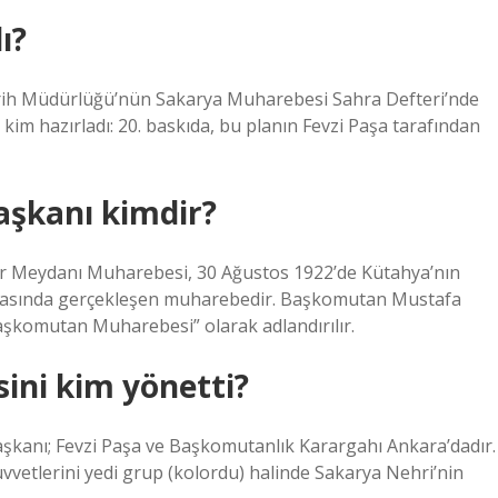
ı?
ri Tarih Müdürlüğü’nün Sakarya Muharebesi Sahra Defteri’nde
im hazırladı: 20. baskıda, bu planın Fevzi Paşa tarafından
aşkanı kimdir?
Meydanı Muharebesi, 30 Ağustos 1922’de Kütahya’nın
arasında gerçekleşen muharebedir. Başkomutan Mustafa
aşkomutan Muharebesi” olarak adlandırılır.
ni kim yönetti?
anı; Fevzi Paşa ve Başkomutanlık Karargahı Ankara’dadır.
uvvetlerini yedi grup (kolordu) halinde Sakarya Nehri’nin