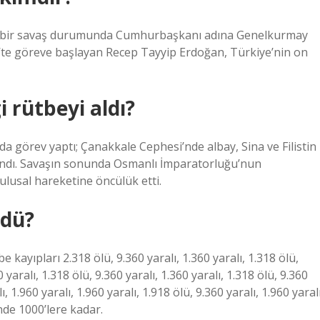
ası bir savaş durumunda Cumhurbaşkanı adına Genelkurmay
14’te göreve başlayan Recep Tayyip Erdoğan, Türkiye’nin on
 rütbeyi aldı?
a görev yaptı; Çanakkale Cephesi’nde albay, Sina ve Filistin
tandı. Savaşın sonunda Osmanlı İmparatorluğu’nun
lusal hareketine öncülük etti.
ldü?
yıpları 2.318 ölü, 9.360 yaralı, 1.360 yaralı, 1.318 ölü,
0 yaralı, 1.318 ölü, 9.360 yaralı, 1.360 yaralı, 1.318 ölü, 9.360
ı, 1.960 yaralı, 1.960 yaralı, 1.918 ölü, 9.360 yaralı, 1.960 yaralı
nde 1000’lere kadar.