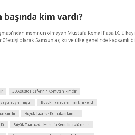
 başında kim vardı?
aşması’ndan memnun olmayan Mustafa Kemal Paşa IX, ülkeyi
müfettişi olarak Samsun’a çıktı ve ülke genelinde kapsamlı bi
ir
30 Ağustos Zaferinin Komutanı kimdir
avaşta söylenmiştir
Büyük Taarruz emrini kim verdi
gün sürdü
Büyük Taarruz Komutanı kimdir
ldü
Büyük Taarruzda Mustafa Kemalin rolü nedir