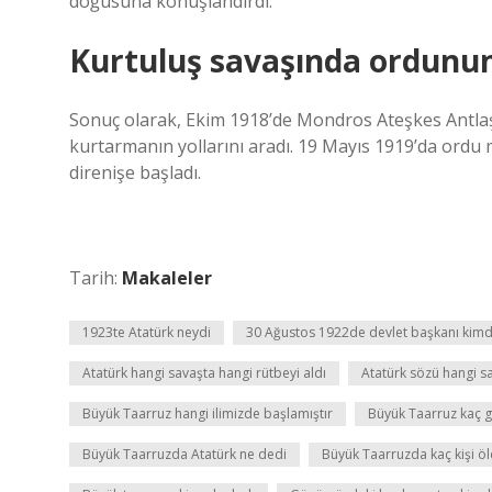
doğusuna konuşlandırdı.
Kurtuluş savaşında ordunun
Sonuç olarak, Ekim 1918’de Mondros Ateşkes Antl
kurtarmanın yollarını aradı. 19 Mayıs 1919’da ordu 
direnişe başladı.
Tarih:
Makaleler
1923te Atatürk neydi
30 Ağustos 1922de devlet başkanı kimd
Atatürk hangi savaşta hangi rütbeyi aldı
Atatürk sözü hangi s
Büyük Taarruz hangi ilimizde başlamıştır
Büyük Taarruz kaç 
Büyük Taarruzda Atatürk ne dedi
Büyük Taarruzda kaç kişi ö