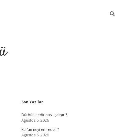
ü
Sidebar
Son Yazılar
ilbet
vdcasino yeni giriş
vdcasino g
Dürbün nedir nasıl çalışır ?
Ağustos 6, 2026
Kur’an neyi emreder ?
Ağustos 6, 2026