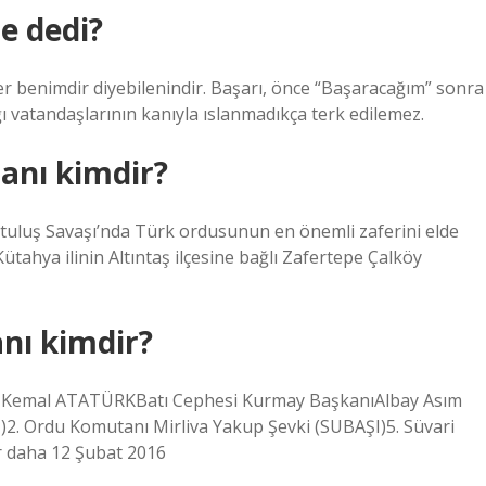
e dedi?
benimdir diyebilenindir. Başarı, önce “Başaracağım” sonra
ı vatandaşlarının kanıyla ıslanmadıkça terk edilemez.
anı kimdir?
luş Savaşı’nda Türk ordusunun en önemli zaferini elde
tahya ilinin Altıntaş ilçesine bağlı Zafertepe Çalköy
nı kimdir?
Kemal ATATÜRKBatı Cephesi Kurmay BaşkanıAlbay Asım
2. Ordu Komutanı Mirliva Yakup Şevki (SUBAŞI)5. Süvari
r daha 12 Şubat 2016