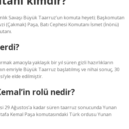
tanı kimdir?
nlık Savaşı Büyük Taarruz’un komuta heyeti; Başkomutan
zi (Çakmak) Paşa, Batı Cephesi Komutanı İsmet (İnönü)
utanı.
erdi?
ak amacıyla yaklaşık bir yıl süren gizli hazırlıkların
n emriyle Büyük Taarruz başlatılmış ve nihai sonuç, 30
le elde edilmiştir.
mal’in rolü nedir?
 29 Ağustos’a kadar süren taarruz sonucunda Yunan
ustafa Kemal Paşa komutasındaki Türk ordusu Yunan