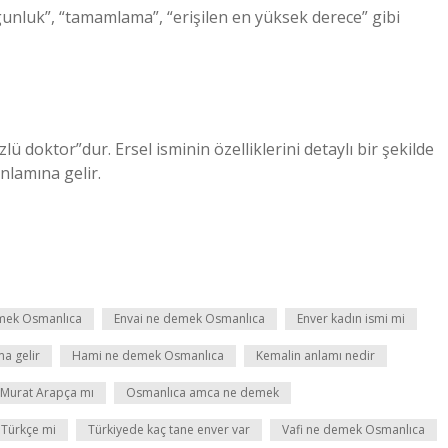
unluk”, “tamamlama”, “erişilen en yüksek derece” gibi
ü doktor”dur. Ersel isminin özelliklerini detaylı bir şekilde
 anlamına gelir.
mek Osmanlıca
Envai ne demek Osmanlıca
Enver kadın ismi mi
ma gelir
Hami ne demek Osmanlıca
Kemalin anlamı nedir
Murat Arapça mı
Osmanlıca amca ne demek
 Türkçe mi
Türkiyede kaç tane enver var
Vafi ne demek Osmanlıca