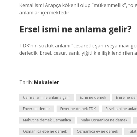
Kemal ismi Arapça kökenli olup “mükemmellik”, “olg
anlamlar içermektedir.
Ersel ismi ne anlama gelir?
TDK’nin sözlük anlamı “cesaretli, şanlı veya mavi gözl
derledik. Ersel, cesur, şanlı, yiğitlikle ilişkilendirilen
Tarih:
Makaleler
Cemre ismi ne anlama gelir
Ecrin ne demek
Emre ne de
Enver ne demek
Enver ne demek TDK
Ersel ismi ne anla
Mahut ne demek Osmanlıca
Mahv Osmanlıca ne demek
Osmanlıca ebe ne demek
Osmanlıca ev ne demek
Talat