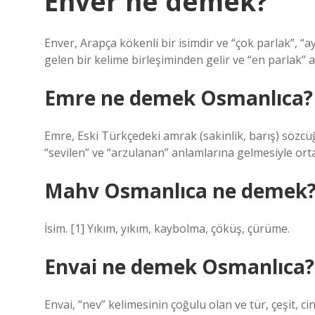
Enver ne demek?
Enver, Arapça kökenli bir isimdir ve “çok parlak”, “a
gelen bir kelime birleşiminden gelir ve “en parlak” a
Emre ne demek Osmanlıca?
Emre, Eski Türkçedeki amrak (sakinlik, barış) söz
“sevilen” ve “arzulanan” anlamlarına gelmesiyle orta
Mahv Osmanlıca ne demek
İsim. [1] Yıkım, yıkım, kaybolma, çöküş, çürüme.
Envai ne demek Osmanlıca?
Envai, “nev” kelimesinin çoğulu olan ve tür, çeşit, c