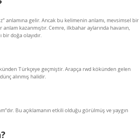
?
z” anlamına gelir. Ancak bu kelimenin anlamı, mevsimsel bir
r anlam kazanmıştır. Cemre, ilkbahar aylarında havanın,
 bir doğa olayıdır.
kökünden Türkçeye geçmiştir. Arapça rwd kökünden gelen
in ödünç alınmış halidir.
“am”dır. Bu açıklamanın etkili olduğu görülmüş ve yaygın
a?