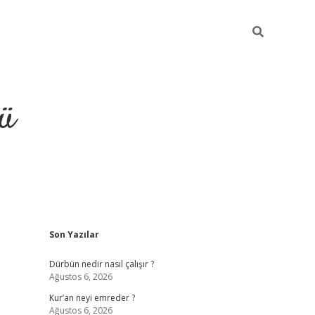
ü
Sidebar
Son Yazılar
ilbet
vdcasino yeni giriş
vdcasino 
Dürbün nedir nasıl çalışır ?
Ağustos 6, 2026
Kur’an neyi emreder ?
Ağustos 6, 2026