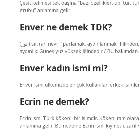
Çeşit kelimesi tek başına “bazı özellikler, tip, tür,
grubu” anlamına gelir.
Enver ne demek TDK?
(ﺍﻧﻮﺭ) sıf. (ar. nevr, “parlamak, aydınlanmak” fiilinden, enver) Çok (daha, en, en çok) parlayan, çok parlak ve
aydınlık: Güneş yüz yüksekliğindedir / Bu bakımdan 
Enver kadın ismi mi?
Enver ismi ülkemizde en çok kullanılan erkek isimler
Ecrin ne demek?
Ecrin ismi Türk kökenli bir isimdir. Kökeni tam olara
anlamına gelir. Bu nedenle Ecrin ismi kıymetli, zarif 