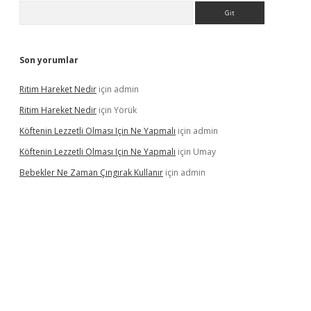
Arama
Son yorumlar
Ritim Hareket Nedir
için
admin
Ritim Hareket Nedir
için
Yörük
Köftenin Lezzetli Olması Için Ne Yapmalı
için
admin
Köftenin Lezzetli Olması Için Ne Yapmalı
için
Umay
Bebekler Ne Zaman Çıngırak Kullanır
için
admin
i giriş
vdcasino giriş
https://www.betexper.xyz/