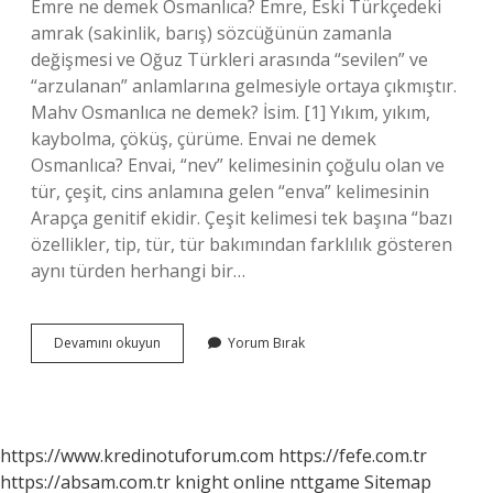
Emre ne demek Osmanlıca? Emre, Eski Türkçedeki
amrak (sakinlik, barış) sözcüğünün zamanla
değişmesi ve Oğuz Türkleri arasında “sevilen” ve
“arzulanan” anlamlarına gelmesiyle ortaya çıkmıştır.
Mahv Osmanlıca ne demek? İsim. [1] Yıkım, yıkım,
kaybolma, çöküş, çürüme. Envai ne demek
Osmanlıca? Envai, “nev” kelimesinin çoğulu olan ve
tür, çeşit, cins anlamına gelen “enva” kelimesinin
Arapça genitif ekidir. Çeşit kelimesi tek başına “bazı
özellikler, tip, tür, tür bakımından farklılık gösteren
aynı türden herhangi bir…
Enver
Devamını okuyun
Yorum Bırak
Ne
Demek
Osmanlıca
https://www.kredinotuforum.com
https://fefe.com.tr
https://absam.com.tr
knight online
nttgame
Sitemap