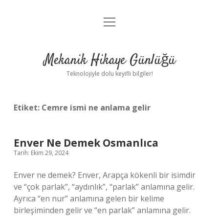
menüyü
Anasayfa
aç
Gizlilik Politikası
Mekanik Hikaye Günlüğü
Yasal Uyarı
Teknolojiyle dolu keyifli bilgiler!
Hakkımızda
Etiket:
Cemre ismi ne anlama gelir
Enver Ne Demek Osmanlıca
Tarih: Ekim 29, 2024
Enver ne demek? Enver, Arapça kökenli bir isimdir
ve “çok parlak”, “aydınlık”, “parlak” anlamına gelir.
Ayrıca “en nur” anlamına gelen bir kelime
birleşiminden gelir ve “en parlak” anlamına gelir.