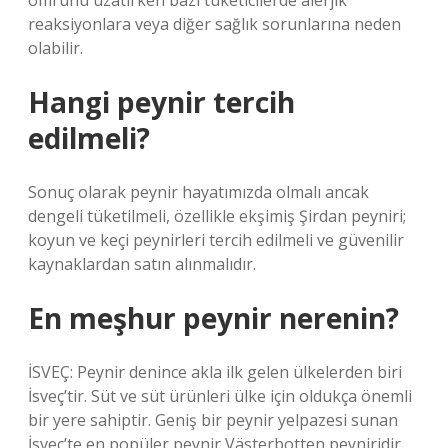
ömrünü uzatırken bazı tüketicilerde alerjik
reaksiyonlara veya diğer sağlık sorunlarına neden
olabilir.
Hangi peynir tercih
edilmeli?
Sonuç olarak peynir hayatımızda olmalı ancak
dengeli tüketilmeli, özellikle ekşimiş Şirdan peyniri;
koyun ve keçi peynirleri tercih edilmeli ve güvenilir
kaynaklardan satın alınmalıdır.
En meşhur peynir nerenin?
İSVEÇ: Peynir denince akla ilk gelen ülkelerden biri
İsveç’tir. Süt ve süt ürünleri ülke için oldukça önemli
bir yere sahiptir. Geniş bir peynir yelpazesi sunan
İsveç’te en popüler peynir Västerbotten peyniridir.