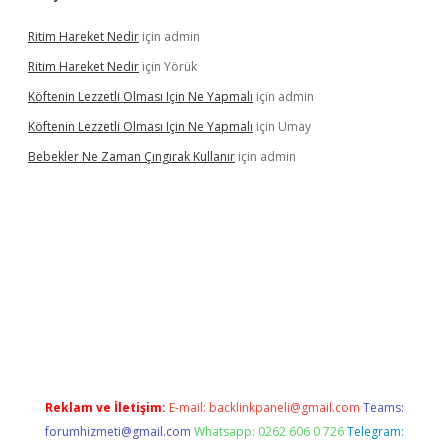
Ritim Hareket Nedir
için
admin
Ritim Hareket Nedir
için
Yörük
Köftenin Lezzetli Olması Için Ne Yapmalı
için
admin
Köftenin Lezzetli Olması Için Ne Yapmalı
için
Umay
Bebekler Ne Zaman Çıngırak Kullanır
için
admin
ş
vdcasino giriş
https://www.betexper.xyz/
Reklam ve İletişim:
E-mail:
backlinkpaneli@gmail.com
Teams:
forumhizmeti@gmail.com
Whatsapp: 0262 606 0 726
Telegram: