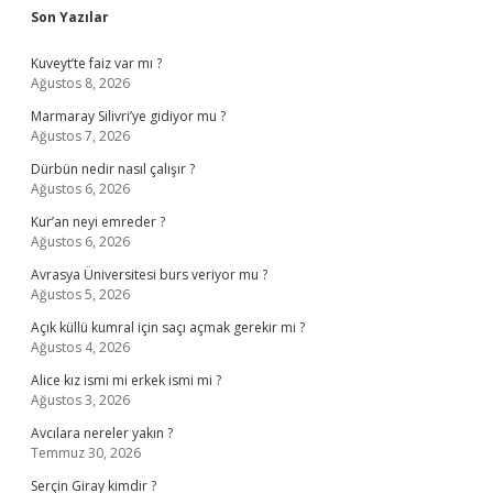
Sidebar
Son Yazılar
Kuveyt’te faiz var mı ?
Ağustos 8, 2026
Marmaray Silivri’ye gidiyor mu ?
Ağustos 7, 2026
Dürbün nedir nasıl çalışır ?
Ağustos 6, 2026
Kur’an neyi emreder ?
Ağustos 6, 2026
Avrasya Üniversitesi burs veriyor mu ?
Ağustos 5, 2026
Açık küllü kumral için saçı açmak gerekir mi ?
Ağustos 4, 2026
Alice kız ismi mi erkek ismi mi ?
Ağustos 3, 2026
Avcılara nereler yakın ?
Temmuz 30, 2026
Serçin Giray kimdir ?