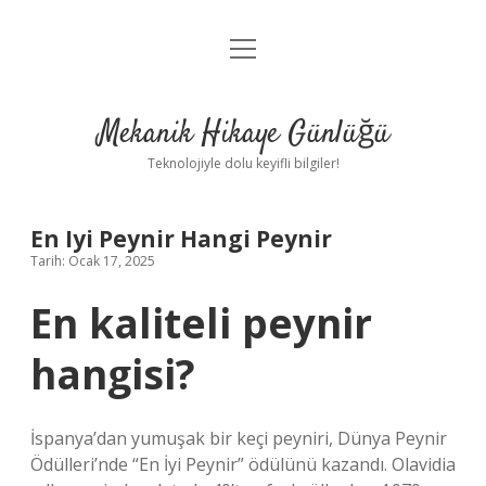
menüyü
Anasayfa
aç
Gizlilik Politikası
Mekanik Hikaye Günlüğü
Yasal Uyarı
Teknolojiyle dolu keyifli bilgiler!
Hakkımızda
En Iyi Peynir Hangi Peynir
Tarih: Ocak 17, 2025
En kaliteli peynir
hangisi?
İspanya’dan yumuşak bir keçi peyniri, Dünya Peynir
Ödülleri’nde “En İyi Peynir” ödülünü kazandı. Olavidia