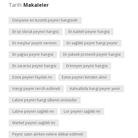
Tarih:
Makaleler
Dünyanın en lezzetli peyniri hangisidir
En iyi obruk peyniri hangisi
En kaliteli peynir hangisi
En meşhur peynir nerenin
En sağlıklı peynir hangi peynir
En yağsız peynir hangisi
En yüksek proteinli peynir hangisi
En zararsız peynir hangisi
Erimeyen peynir hangisi
Ezine peyniri faydalı mı
Ezine peyniri kimden alınır
Hangi peynir tercih edilmeli
Kahvaltıda hangi peynir yenir
Labne peyniri hangi ülkenin ürünüdür
Labne peyniri sağlıklı mı
Lor peyniri sağlıklı mı
Market peyniri sağlıklı mı
Peynir satın alırken nelere dikkat edilmeli