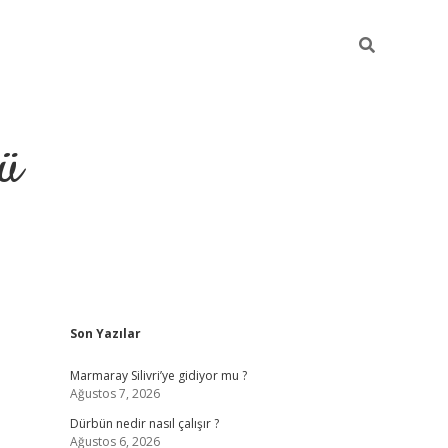
ü
Sidebar
Son Yazılar
Marmaray Silivri’ye gidiyor mu ?
Ağustos 7, 2026
Dürbün nedir nasıl çalışır ?
Ağustos 6, 2026