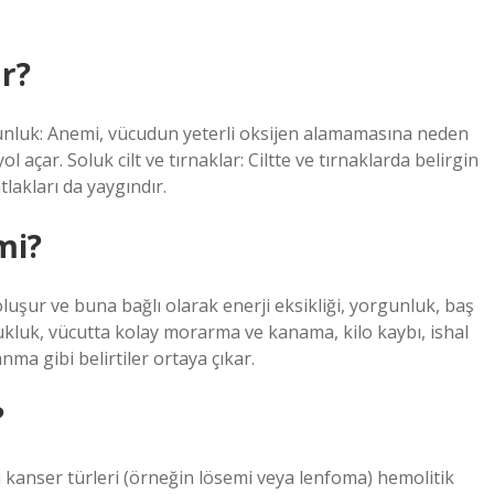
ar?
orgunluk: Anemi, vücudun yeterli oksijen alamamasına neden
l açar. Soluk cilt ve tırnaklar: Ciltte ve tırnaklarda belirgin
tlakları da yaygındır.
mi?
oluşur ve buna bağlı olarak enerji eksikliği, yorgunluk, baş
olukluk, vücutta kolay morarma ve kanama, kilo kaybı, ishal
nma gibi belirtiler ortaya çıkar.
?
ı kanser türleri (örneğin lösemi veya lenfoma) hemolitik