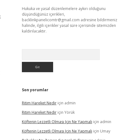
Hukuka ve yasal düzenlemelere aykırı olduğunu
düşündüğünüz içerikleri,
k
backlinkpanelicomtr@gmail.com
adresine bildirmeniz
halinde, ilgili içerikler yasal süre içerisinde sitemizden
kaldırılacaktır.
Arama
2
Son yorumlar
Ritim Hareket Nedir
için
admin
Ritim Hareket Nedir
için
Yörük
Köftenin Lezzetli Olması Için Ne Yapmalı
için
admin
Köftenin Lezzetli Olması Için Ne Yapmalı
için
Umay