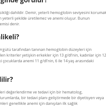
eksikliği dahildir. Demir, yeterli hemoglobin seviyesini koruma
in yeterli şekilde üretilemez ve anemi oluşur. Bunun
misi denir.
ikeli?
 Örgütü tarafından tanınan hemoglobin düzeyleri için
en kriterler yetişkin erkekler için 13 g/dl’nin, kadınlar için 1
aki çocuklarda anemi 11 g/dl’nin, 6 ile 14 yaş arasındaki
lir?
leri değerlendirme ve tedavi için bir hematolog,
durumlarda, bir tedavi planı geliştirmede bir diyetisyen veya
leri genellikle anemi için danışılan ilk sağlık