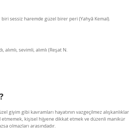
Her biri sessiz haremde güzel birer peri (Yahyâ Kemal).
, alımlı, sevimli, alımlı (Reşat N.
?
zel giyim gibi kavramları hayatının vazgeçilmez alışkanlıklar
al etmemek, kişisel hijyene dikkat etmek ve düzenli manikür
zsa olmazları arasındadır.