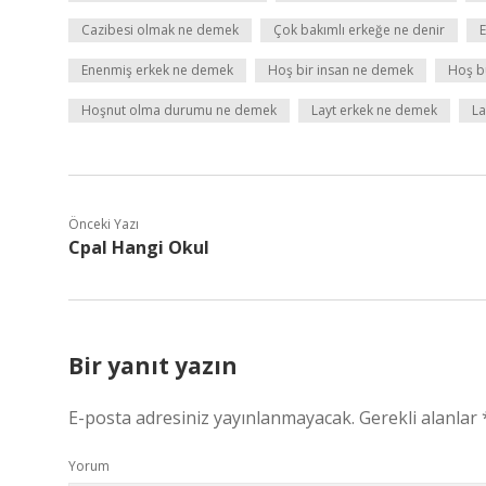
Cazibesi olmak ne demek
Çok bakımlı erkeğe ne denir
Enenmiş erkek ne demek
Hoş bir insan ne demek
Hoş b
Hoşnut olma durumu ne demek
Layt erkek ne demek
La
Önceki Yazı
Cpal Hangi Okul
Bir yanıt yazın
E-posta adresiniz yayınlanmayacak.
Gerekli alanlar
Yorum