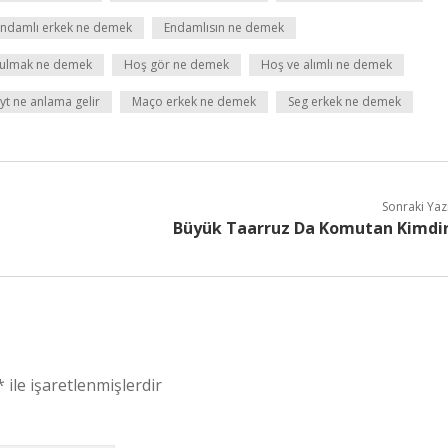
Endamlı erkek ne demek
Endamlısın ne demek
ulmak ne demek
Hoş gör ne demek
Hoş ve alımlı ne demek
yt ne anlama gelir
Maço erkek ne demek
Seg erkek ne demek
Sonraki Yaz
Büyük Taarruz Da Komutan Kimdi
*
ile işaretlenmişlerdir