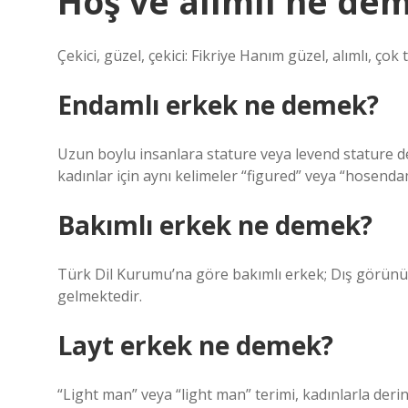
Hoş ve alımlı ne de
Çekici, güzel, çekici: Fikriye Hanım güzel, alımlı, çok
Endamlı erkek ne demek?
Uzun boylu insanlara stature veya levend stature de
kadınlar için aynı kelimeler “figured” veya “hosendam
Bakımlı erkek ne demek?
Türk Dil Kurumu’na göre bakımlı erkek; Dış görün
gelmektedir.
Layt erkek ne demek?
“Light man” veya “light man” terimi, kadınlarla deri