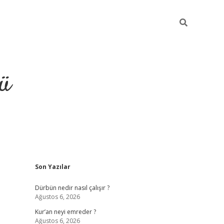
ü
Sidebar
Son Yazılar
ilbet
vdcasino yeni giriş
vdcasino 
Dürbün nedir nasıl çalışır ?
Ağustos 6, 2026
Kur’an neyi emreder ?
Ağustos 6, 2026