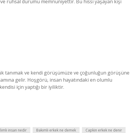
ve ruhsal durumu memnuniyettir. Bu hissi yaşayan kişi
rlük tanımak ve kendi görüşümüze ve çoğunluğun görüşüne
anlamına gelir. Hoşgörü, insan hayatındaki en olumlu
disi için yaptığı bir iyiliktir.
lımlı insan nedir
Bakımlı erkek ne demek
Capkin erkek ne denir