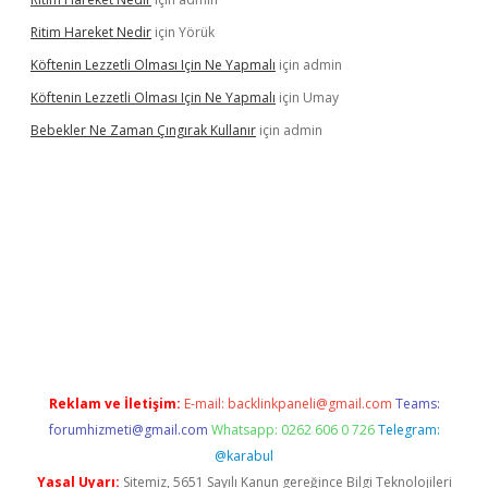
Ritim Hareket Nedir
için
Yörük
Köftenin Lezzetli Olması Için Ne Yapmalı
için
admin
Köftenin Lezzetli Olması Için Ne Yapmalı
için
Umay
Bebekler Ne Zaman Çıngırak Kullanır
için
admin
ino giriş
https://www.betexper.xyz/
Reklam ve İletişim:
E-mail:
backlinkpaneli@gmail.com
Teams:
forumhizmeti@gmail.com
Whatsapp: 0262 606 0 726
Telegram:
@karabul
Yasal Uyarı:
Sitemiz, 5651 Sayılı Kanun gereğince Bilgi Teknolojileri