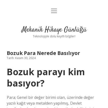
menüyü
Anasayfa
aç
Gizlilik Politikası
Mekanik Hikaye Günlüğü
Yasal Uyarı
Teknolojiyle dolu keyifli bilgiler!
Hakkımızda
Bozuk Para Nerede Basılıyor
Tarih: Kasım 30, 2024
Bozuk parayı kim
basıyor?
Para; Genel bir değer birimi olan, üzerinde değer
yazılı kağıt veya metalden yapılmış, Devlet