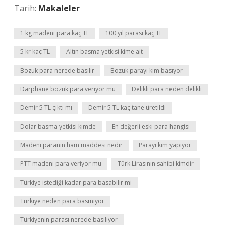
Tarih:
Makaleler
1 kg madeni para kaç TL
100 yıl parası kaç TL
5 kr kaç TL
Altın basma yetkisi kime ait
Bozuk para nerede basılır
Bozuk parayı kim basıyor
Darphane bozuk para veriyor mu
Delikli para neden delikli
Demir 5 TL çıktı mı
Demir 5 TL kaç tane üretildi
Dolar basma yetkisi kimde
En değerli eski para hangisi
Madeni paranın ham maddesi nedir
Parayı kim yapıyor
PTT madeni para veriyor mu
Türk Lirasının sahibi kimdir
Türkiye istediği kadar para basabilir mi
Türkiye neden para basmıyor
Türkiyenin parası nerede basılıyor