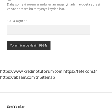
Daha sonraki yorumlarımda kullanılması için adım, e-posta adresim
ve site adresim bu tarayıcıya kaydedilsin.
10 - 4 kaçtır?
*
https://www.kredinotuforum.com
https://fefe.com.tr
https://absam.com.tr
Sitemap
Sidebar
Son Yazılar