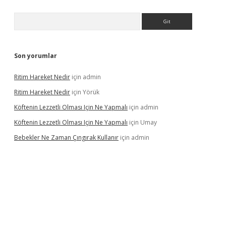
Arama
Son yorumlar
Ritim Hareket Nedir
için
admin
Ritim Hareket Nedir
için
Yörük
Köftenin Lezzetli Olması Için Ne Yapmalı
için
admin
Köftenin Lezzetli Olması Için Ne Yapmalı
için
Umay
Bebekler Ne Zaman Çıngırak Kullanır
için
admin
i giriş
vdcasino giriş
https://www.betexper.xyz/