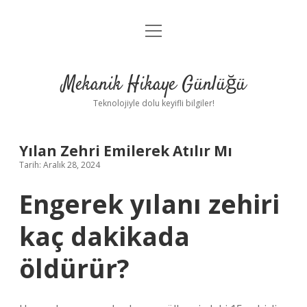
menüyü
Anasayfa
aç
Gizlilik Politikası
Mekanik Hikaye Günlüğü
Yasal Uyarı
Teknolojiyle dolu keyifli bilgiler!
Hakkımızda
Yılan Zehri Emilerek Atılır Mı
Tarih: Aralık 28, 2024
Engerek yılanı zehiri
kaç dakikada
öldürür?