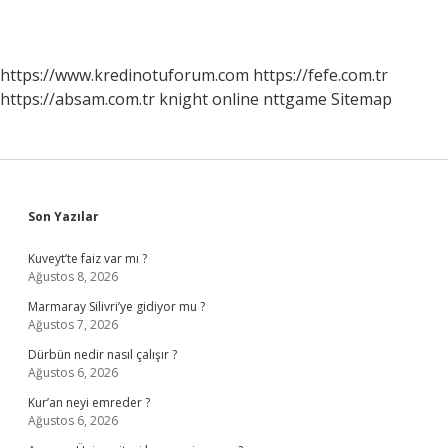
https://www.kredinotuforum.com
https://fefe.com.tr
https://absam.com.tr
knight online
nttgame
Sitemap
Sidebar
Son Yazılar
Kuveyt’te faiz var mı ?
Ağustos 8, 2026
Marmaray Silivri’ye gidiyor mu ?
Ağustos 7, 2026
Dürbün nedir nasıl çalışır ?
Ağustos 6, 2026
Kur’an neyi emreder ?
Ağustos 6, 2026