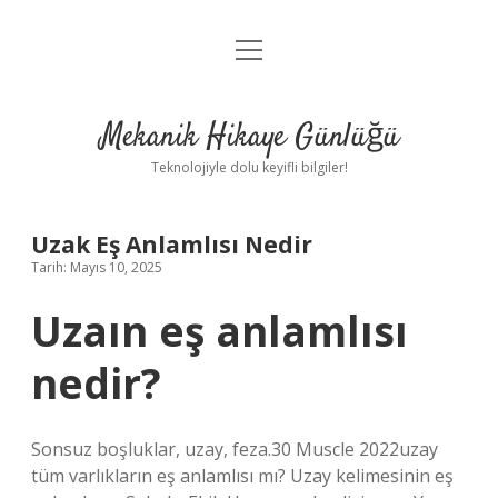
menüyü
Anasayfa
aç
Gizlilik Politikası
Mekanik Hikaye Günlüğü
Yasal Uyarı
Teknolojiyle dolu keyifli bilgiler!
Hakkımızda
Uzak Eş Anlamlısı Nedir
Tarih: Mayıs 10, 2025
Uzaın eş anlamlısı
nedir?
Sonsuz boşluklar, uzay, feza.30 Muscle 2022uzay
tüm varlıkların eş anlamlısı mı? Uzay kelimesinin eş