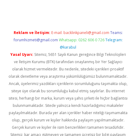
dcasino giriş
https://www.betexper.xyz/
Reklam ve İletişim:
E-mail:
backlinkpaneli@gmail.com
Teams:
forumhizmeti@gmail.com
Whatsapp: 0262 606 0 726
Telegram:
@karabul
Yasal Uyarı:
Sitemiz, 5651 Sayılı Kanun gereğince Bilgi Teknolojileri
ve İletişim Kurumu (BTK) tarafından onaylanmış bir Yer Sağlayıcı
olarak hizmet vermektedir. Bu nedenle, sitedeki içerikleri proaktif
olarak denetleme veya araştırma yükümlülüğümüz bulunmamaktadır.
Ancak, üyelerimiz yazdıkları içeriklerin sorumluluğunu taşımakta olup,
siteye üye olarak bu sorumluluğu kabul etmiş sayılırlar. Bu internet
sitesi, herhangi bir marka, kurum veya şahıs şirketi ile hiçbir bağlantısı
bulunmamaktadır. Sitede yalnızca kendi hazırladığımız makaleler
paylaşılmaktadır. Burada yer alan içerikler haber niteliği taşımamakta
olup, gerçek kurum ve kişiler hakkında paylaşım yapılmamaktadır.
Gerçek kurum ve kişiler ile isim benzerlikleri tamamen tesadüfidir.
Sitemiz, kar amacı gütmeyen ve tamamen ücretsiz bir bilgi paylaşım