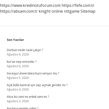
https://www.kredinotuforum.com
https://fefe.com.tr
https://absam.com.tr
knight online
nttgame
Sitemap
Sidebar
Son Yazılar
Dürbün nedir nasıl çalışır ?
Ağustos 6, 2026
Kur’an neyi emreder ?
Ağustos 6, 2026
Avrasya Üniversitesi burs veriyor mu ?
Ağustos 5, 2026
Açık küllü kumral için saçı açmak gerekir mi ?
Ağustos 4, 2026
Alice kız ismi mi erkek ismi mi ?
Ağustos 3, 2026
Avcılara nereler yakın ?