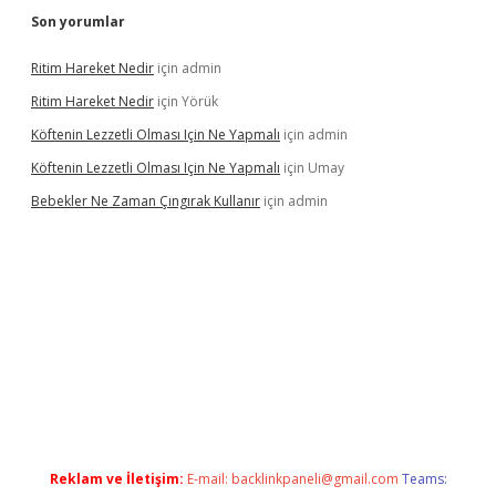
Son yorumlar
Ritim Hareket Nedir
için
admin
Ritim Hareket Nedir
için
Yörük
Köftenin Lezzetli Olması Için Ne Yapmalı
için
admin
Köftenin Lezzetli Olması Için Ne Yapmalı
için
Umay
Bebekler Ne Zaman Çıngırak Kullanır
için
admin
no giriş
https://www.betexper.xyz/
Reklam ve İletişim:
E-mail:
backlinkpaneli@gmail.com
Teams: