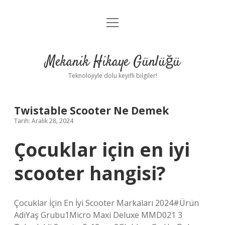
menüyü
Anasayfa
aç
Gizlilik Politikası
Mekanik Hikaye Günlüğü
Yasal Uyarı
Teknolojiyle dolu keyifli bilgiler!
Hakkımızda
Twistable Scooter Ne Demek
Tarih: Aralık 28, 2024
Çocuklar için en iyi
scooter hangisi?
Çocuklar İçin En İyi Scooter Markaları 2024#Ürün
AdıYaş Grubu1Micro Maxi Deluxe MMD021 3