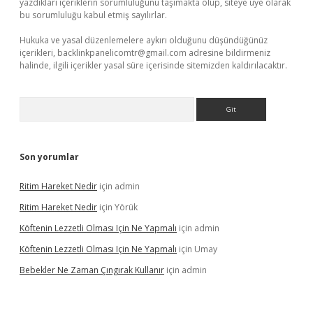
yazdıkları içeriklerin sorumluluğunu taşımakta olup, siteye üye olarak
bu sorumluluğu kabul etmiş sayılırlar.
Hukuka ve yasal düzenlemelere aykırı olduğunu düşündüğünüz
içerikleri,
backlinkpanelicomtr@gmail.com
adresine bildirmeniz
halinde, ilgili içerikler yasal süre içerisinde sitemizden kaldırılacaktır.
Arama
Son yorumlar
Ritim Hareket Nedir
için
admin
Ritim Hareket Nedir
için
Yörük
Köftenin Lezzetli Olması Için Ne Yapmalı
için
admin
Köftenin Lezzetli Olması Için Ne Yapmalı
için
Umay
Bebekler Ne Zaman Çıngırak Kullanır
için
admin