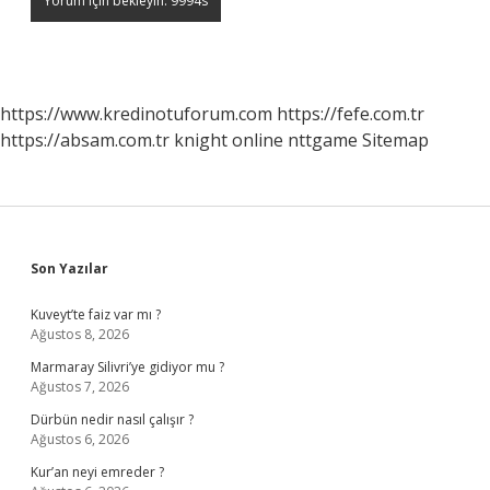
https://www.kredinotuforum.com
https://fefe.com.tr
https://absam.com.tr
knight online
nttgame
Sitemap
Sidebar
Son Yazılar
Kuveyt’te faiz var mı ?
Ağustos 8, 2026
Marmaray Silivri’ye gidiyor mu ?
Ağustos 7, 2026
Dürbün nedir nasıl çalışır ?
Ağustos 6, 2026
Kur’an neyi emreder ?