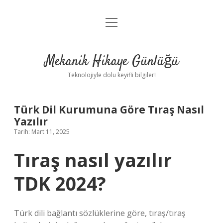
menüyü
Anasayfa
aç
Gizlilik Politikası
Mekanik Hikaye Günlüğü
Yasal Uyarı
Teknolojiyle dolu keyifli bilgiler!
Hakkımızda
Türk Dil Kurumuna Göre Tıraş Nasıl
Yazılır
Tarih: Mart 11, 2025
Tıraş nasıl yazılır
TDK 2024?
Türk dili bağlantı sözlüklerine göre, tıraş/tıraş