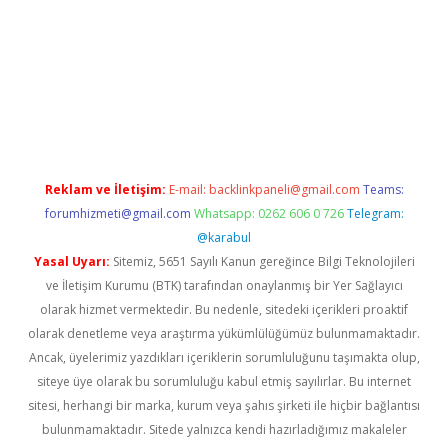
vdcasino giriş
https://www.betexper.xyz/
Reklam ve İletişim:
E-mail:
backlinkpaneli@gmail.com
Teams:
forumhizmeti@gmail.com
Whatsapp: 0262 606 0 726
Telegram:
@karabul
Yasal Uyarı:
Sitemiz, 5651 Sayılı Kanun gereğince Bilgi Teknolojileri
ve İletişim Kurumu (BTK) tarafından onaylanmış bir Yer Sağlayıcı
olarak hizmet vermektedir. Bu nedenle, sitedeki içerikleri proaktif
olarak denetleme veya araştırma yükümlülüğümüz bulunmamaktadır.
Ancak, üyelerimiz yazdıkları içeriklerin sorumluluğunu taşımakta olup,
siteye üye olarak bu sorumluluğu kabul etmiş sayılırlar. Bu internet
sitesi, herhangi bir marka, kurum veya şahıs şirketi ile hiçbir bağlantısı
bulunmamaktadır. Sitede yalnızca kendi hazırladığımız makaleler