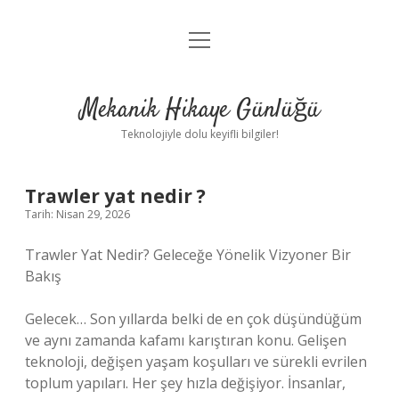
menüyü
Anasayfa
aç
Gizlilik Politikası
Mekanik Hikaye Günlüğü
Yasal Uyarı
Teknolojiyle dolu keyifli bilgiler!
Hakkımızda
Trawler yat nedir ?
Tarih: Nisan 29, 2026
Trawler Yat Nedir? Geleceğe Yönelik Vizyoner Bir
Bakış
Gelecek… Son yıllarda belki de en çok düşündüğüm
ve aynı zamanda kafamı karıştıran konu. Gelişen
teknoloji, değişen yaşam koşulları ve sürekli evrilen
toplum yapıları. Her şey hızla değişiyor. İnsanlar,