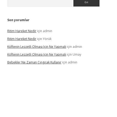
Son yorumlar
Ritim Hareket Nedir
için
admin
Ritim Hareket Nedir
için
Yörük
Köftenin Lezzetli Olması Için Ne Yapmalı
için
admin
Köftenin Lezzetli Olması Için Ne Yapmalı
için
Umay
Bebekler Ne Zaman Çıngırak Kullanır
için
admin
casino giriş
https://www.betexper.xyz/