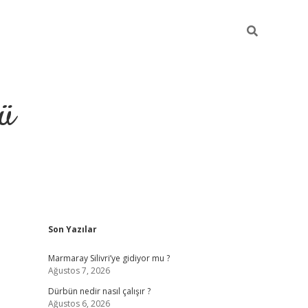
ü
Sidebar
Son Yazılar
ilbet
vdcasino yeni giriş
vdcasino g
Marmaray Silivri’ye gidiyor mu ?
Ağustos 7, 2026
Dürbün nedir nasıl çalışır ?
Ağustos 6, 2026