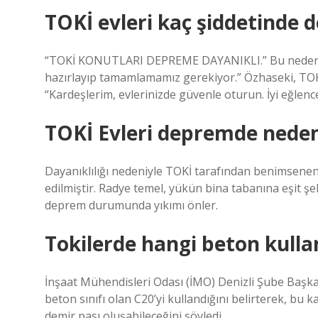
TOKİ evleri kaç şiddetinde 
“TOKİ KONUTLARI DEPREME DAYANIKLI.” Bu nedenle 
hazırlayıp tamamlamamız gerekiyor.” Özhaseki, TOK
“Kardeşlerim, evlerinizde güvenle oturun. İyi eğlence
TOKİ Evleri depremde neden
Dayanıklılığı nedeniyle TOKİ tarafından benimsenen “
edilmiştir. Radye temel, yükün bina tabanına eşit şe
deprem durumunda yıkımı önler.
Tokilerde hangi beton kullan
İnşaat Mühendisleri Odası (İMO) Denizli Şube Başkan
beton sınıfı olan C20’yi kullandığını belirterek, bu 
demir pası oluşabileceğini söyledi.