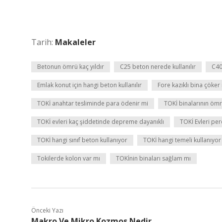
Tarih:
Makaleler
Betonun ömrü kaç yıldır
C25 beton nerede kullanılır
C40
Emlak konut için hangi beton kullanılır
Fore kazıklı bina çöker
TOKİ anahtar tesliminde para ödenir mi
TOKİ binalarının ömr
TOKİ evleri kaç şiddetinde depreme dayanıklı
TOKİ Evleri pe
TOKİ hangi sınıf beton kullanıyor
TOKİ hangi temeli kullanıyor
Tokilerde kolon var mı
TOKİnin binaları sağlam mı
Önceki Yazı
Makro Ve Mikro Kozmos Nedir