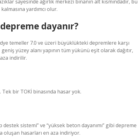
azıklar sayesinde ağırlık merkezi binanın alt kısmındadır, bu
almasına yardımcı olur.
 depreme dayanır?
adye temeller 7.0 ve üzeri büyüklükteki depremlere karşı
geniş yüzey alanı yapının tüm yükünü eşit olarak dağıtır,
a indirilir.
. Tek bir TOKİ binasında hasar yok.
lıp destek sistemi” ve “yüksek beton dayanımı” gibi depreme
da oluşan hasarları en aza indiriyor.