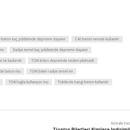
 beton kaç şiddetinde depreme dayanır
C40 beton nerede kullanılır
 mi
Radye temel kaç şiddetinde depreme dayanır
ü ne kadardır
TOKİ Evleri depremde neden yıkılmadı
rde beton mu
TOKİ Evleri radye temel mi
TOKİ tuğla kullanıyor mu
Tokilerde hangi beton kullanılır
Sonraki Yaz
Tiyatro Biletleri Kimlere Indiriml