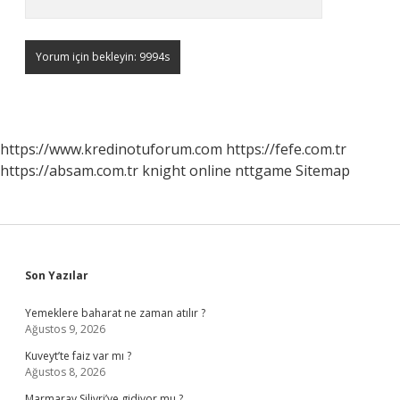
https://www.kredinotuforum.com
https://fefe.com.tr
https://absam.com.tr
knight online
nttgame
Sitemap
Sidebar
Son Yazılar
Yemeklere baharat ne zaman atılır ?
Ağustos 9, 2026
Kuveyt’te faiz var mı ?
Ağustos 8, 2026
Marmaray Silivri’ye gidiyor mu ?