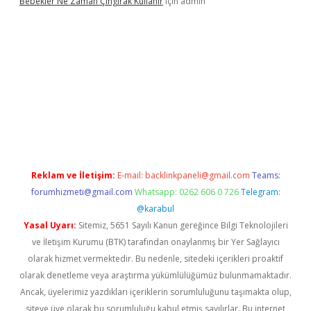
Bebekler Ne Zaman Çıngırak Kullanır
için
admin
sino giriş
https://www.betexper.xyz/
Reklam ve İletişim:
E-mail:
backlinkpaneli@gmail.com
Teams:
forumhizmeti@gmail.com
Whatsapp: 0262 606 0 726
Telegram:
@karabul
Yasal Uyarı:
Sitemiz, 5651 Sayılı Kanun gereğince Bilgi Teknolojileri
ve İletişim Kurumu (BTK) tarafından onaylanmış bir Yer Sağlayıcı
olarak hizmet vermektedir. Bu nedenle, sitedeki içerikleri proaktif
olarak denetleme veya araştırma yükümlülüğümüz bulunmamaktadır.
Ancak, üyelerimiz yazdıkları içeriklerin sorumluluğunu taşımakta olup,
siteye üye olarak bu sorumluluğu kabul etmiş sayılırlar. Bu internet