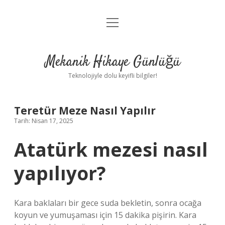
menüyü
Anasayfa
aç
Gizlilik Politikası
Mekanik Hikaye Günlüğü
Yasal Uyarı
Teknolojiyle dolu keyifli bilgiler!
Hakkımızda
Teretür Meze Nasıl Yapılır
Tarih: Nisan 17, 2025
Atatürk mezesi nasıl
yapılıyor?
Kara baklaları bir gece suda bekletin, sonra ocağa
koyun ve yumuşaması için 15 dakika pişirin. Kara