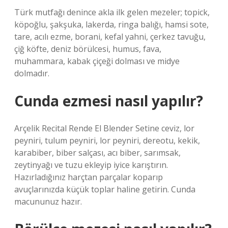
Türk mutfağı denince akla ilk gelen mezeler; topick,
köpoğlu, şakşuka, lakerda, ringa balığı, hamsi sote,
tare, acılı ezme, borani, kefal yahni, çerkez tavuğu,
çiğ köfte, deniz börülcesi, humus, fava,
muhammara, kabak çiçeği dolması ve midye
dolmadır.
Cunda ezmesi nasıl yapılır?
Arçelik Recital Rende El Blender Setine ceviz, lor
peyniri, tulum peyniri, lor peyniri, dereotu, kekik,
karabiber, biber salçası, acı biber, sarımsak,
zeytinyağı ve tuzu ekleyip iyice karıştırın.
Hazırladığınız harçtan parçalar koparıp
avuçlarınızda küçük toplar haline getirin. Cunda
macununuz hazır.