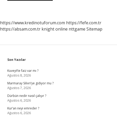
https://www.kredinotuforum.com
https://fefe.com.tr
https://absam.com.tr
knight online
nttgame
Sitemap
Sidebar
Son Yazılar
Kuveyt’te faiz var mı ?
Ağustos 8, 2026
Marmaray Silivri’ye gidiyor mu ?
Ağustos 7, 2026
Dürbün nedir nasıl çalışır ?
Ağustos 6, 2026
Kur’an neyi emreder ?
Ağustos 6, 2026