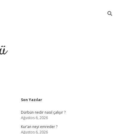
ü
Sidebar
Son Yazılar
ilbet
vdcasino yeni giriş
vdc
Dürbün nedir nasıl çalışır ?
Ağustos 6, 2026
Kur’an neyi emreder ?
Ağustos 6, 2026