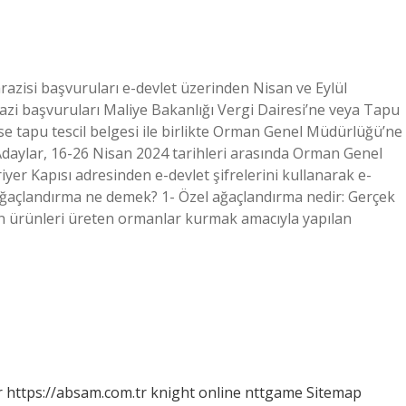
azisi başvuruları e-devlet üzerinden Nisan ve Eylül
zi başvuruları Maliye Bakanlığı Vergi Dairesi’ne veya Tapu
ı ise tapu tescil belgesi ile birlikte Orman Genel Müdürlüğü’ne
daylar, 16-26 Nisan 2024 tarihleri ​​arasında Orman Genel
yer Kapısı adresinden e-devlet şifrelerini kullanarak e-
ağaçlandırma ne demek? 1- Özel ağaçlandırma nedir: Gerçek
rman ürünleri üreten ormanlar kurmak amacıyla yapılan
r
https://absam.com.tr
knight online
nttgame
Sitemap