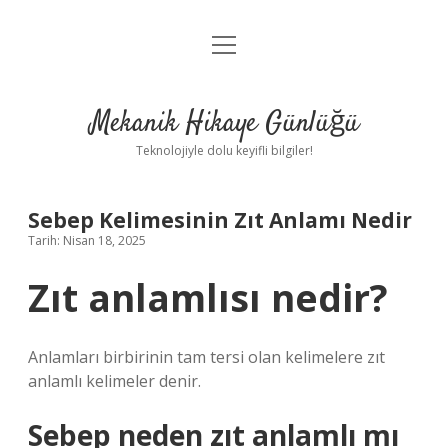
menüyü
Anasayfa
aç
Gizlilik Politikası
Mekanik Hikaye Günlüğü
Yasal Uyarı
Teknolojiyle dolu keyifli bilgiler!
Hakkımızda
Sebep Kelimesinin Zıt Anlamı Nedir
Tarih: Nisan 18, 2025
Zıt anlamlısı nedir?
Anlamları birbirinin tam tersi olan kelimelere zıt
anlamlı kelimeler denir.
Sebep neden zıt anlamlı mı