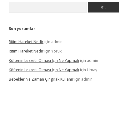
Arama
Son yorumlar
Ritim Hareket Nedir
için
admin
Ritim Hareket Nedir
için
Yörük
Köftenin Lezzetli Olması Için Ne Yapmalı
için
admin
Köftenin Lezzetli Olması Için Ne Yapmalı
için
Umay
Bebekler Ne Zaman Çıngırak Kullanır
için
admin
asino giriş
https://www.betexper.xyz/