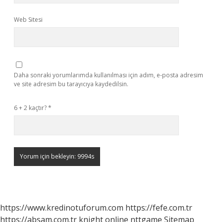
Web Sitesi
Daha sonraki yorumlarımda kullanılması için adım, e-posta adresim
ve site adresim bu tarayıcıya kaydedilsin.
6 + 2 kaçtır?
*
https://www.kredinotuforum.com
https://fefe.com.tr
https://absam.com.tr
knight online
nttgame
Sitemap