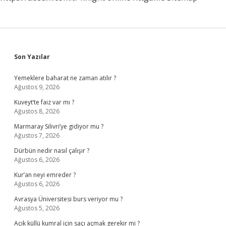
Sidebar
Son Yazılar
Yemeklere baharat ne zaman atılır ?
Ağustos 9, 2026
Kuveyt’te faiz var mı ?
Ağustos 8, 2026
Marmaray Silivri’ye gidiyor mu ?
Ağustos 7, 2026
Dürbün nedir nasıl çalışır ?
Ağustos 6, 2026
Kur’an neyi emreder ?
Ağustos 6, 2026
Avrasya Üniversitesi burs veriyor mu ?
Ağustos 5, 2026
Açık küllü kumral için saçı açmak gerekir mi ?