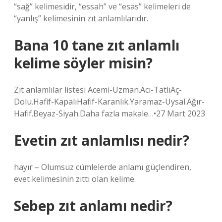
“sağ” kelimesidir, “essah” ve “esas” kelimeleri de
“yanlış” kelimesinin zıt anlamlılarıdır.
Bana 10 tane zıt anlamlı
kelime söyler misin?
Zıt anlamlılar listesi Acemi-Uzman.Acı-TatlıAç-
Dolu.Hafif-KapalıHafif-Karanlık.Yaramaz-Uysal.Ağır-
Hafif.Beyaz-Siyah.Daha fazla makale…•27 Mart 2023
Evetin zıt anlamlısı nedir?
hayır – Olumsuz cümlelerde anlamı güçlendiren,
evet kelimesinin zıttı olan kelime.
Sebep zıt anlamı nedir?