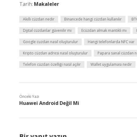
Tarih:
Makaleler
Akıllı cüzdan nedir
Binancede hangi cüzdan kullanılır
BT
Dijital cüzdanlar güvenilir mi
Ecüzdan almak mantıklı mı
Google cuzdan nasıl oluşturulur
Hangi telefonlarda NFC var
Kripto cüzdan adresi nasıl oluşturulur
Papara sanal cüzdan n
Telefon cüzdan özelliği nasıl açılır
Wallet uygulaması nedir
Önceki Yazı
Huawei Android Değil Mi
Bir yanıt yazın