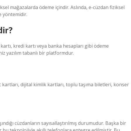
iziksel mağazalarda ödeme içindir. Aslında, e-cüzdan fiziksel
 yöntemidir.
ir?
 kartı, kredi kartı veya banka hesapları gibi ödeme
niz yazılım tabanlı bir platformdur.
kartları, dijital kimlik kartları, toplu taşıma biletleri, konser
taşındığı cüzdanların sayısallaştırılmış durumudur. Başka bir
bu teknolojiyle akıllı telefonlara entegre edilmiştir. Bu