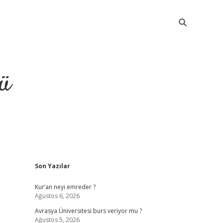
ü
Sidebar
Son Yazılar
ilbet
vdcasino yeni giriş
vdcas
Kur’an neyi emreder ?
Ağustos 6, 2026
Avrasya Üniversitesi burs veriyor mu ?
Ağustos 5, 2026