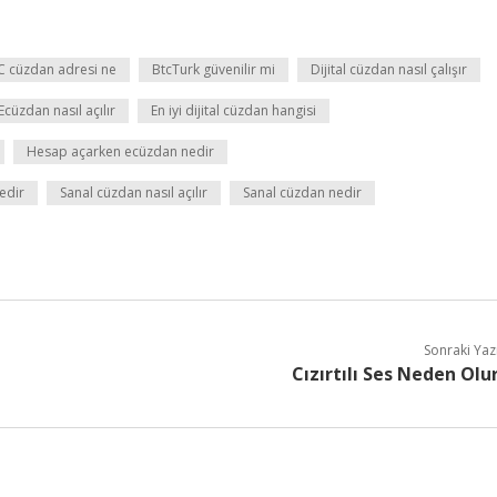
C cüzdan adresi ne
BtcTurk güvenilir mi
Dijital cüzdan nasıl çalışır
Ecüzdan nasıl açılır
En iyi dijital cüzdan hangisi
Hesap açarken ecüzdan nedir
edir
Sanal cüzdan nasıl açılır
Sanal cüzdan nedir
Sonraki Yaz
Cızırtılı Ses Neden Olu