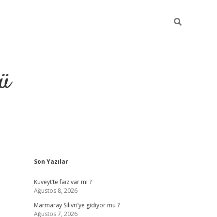
ü
Sidebar
Son Yazılar
ilbet
vdcasino yeni giriş
vdcasino 
Kuveyt’te faiz var mı ?
Ağustos 8, 2026
Marmaray Silivri’ye gidiyor mu ?
Ağustos 7, 2026