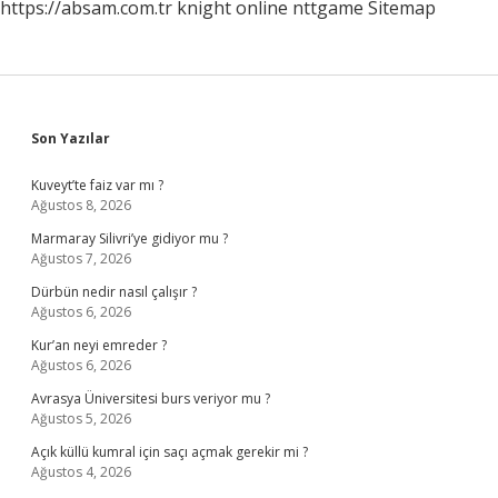
https://absam.com.tr
knight online
nttgame
Sitemap
Sidebar
Son Yazılar
Kuveyt’te faiz var mı ?
Ağustos 8, 2026
Marmaray Silivri’ye gidiyor mu ?
Ağustos 7, 2026
Dürbün nedir nasıl çalışır ?
Ağustos 6, 2026
Kur’an neyi emreder ?
Ağustos 6, 2026
Avrasya Üniversitesi burs veriyor mu ?
Ağustos 5, 2026
Açık küllü kumral için saçı açmak gerekir mi ?
Ağustos 4, 2026