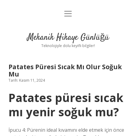
menüyü
Anasayfa
aç
Gizlilik Politikası
Mekanik Hikaye Günlüğü
Yasal Uyarı
Teknolojiyle dolu keyifli bilgiler!
Hakkımızda
Patates Püresi Sıcak Mı Olur Soğuk
Mu
Tarih: Kasım 11, 2024
Patates püresi sıcak
mı yenir soğuk mu?
İpucu 4: Pürenin ideal kıvamını elde etmek için önce