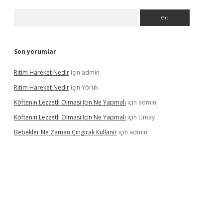
Arama
Son yorumlar
Ritim Hareket Nedir
için
admin
Ritim Hareket Nedir
için
Yörük
Köftenin Lezzetli Olması Için Ne Yapmalı
için
admin
Köftenin Lezzetli Olması Için Ne Yapmalı
için
Umay
Bebekler Ne Zaman Çıngırak Kullanır
için
admin
 giriş
https://www.betexper.xyz/