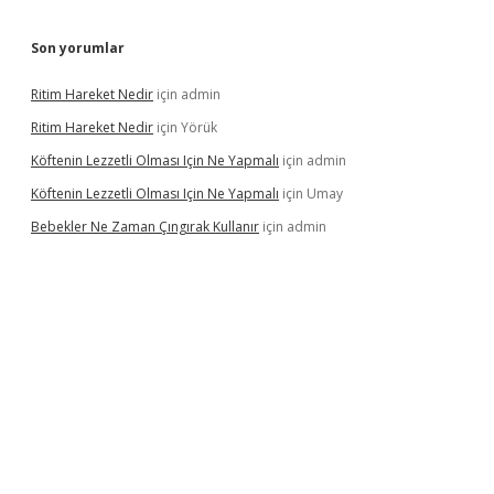
Son yorumlar
Ritim Hareket Nedir
için
admin
Ritim Hareket Nedir
için
Yörük
Köftenin Lezzetli Olması Için Ne Yapmalı
için
admin
Köftenin Lezzetli Olması Için Ne Yapmalı
için
Umay
Bebekler Ne Zaman Çıngırak Kullanır
için
admin
no giriş
https://www.betexper.xyz/