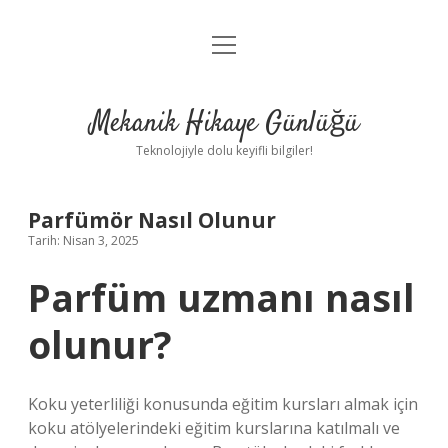
menüyü
Anasayfa
aç
Gizlilik Politikası
Mekanik Hikaye Günlüğü
Yasal Uyarı
Teknolojiyle dolu keyifli bilgiler!
Hakkımızda
Parfümör Nasıl Olunur
Tarih: Nisan 3, 2025
Parfüm uzmanı nasıl
olunur?
Koku yeterliliği konusunda eğitim kursları almak için
koku atölyelerindeki eğitim kurslarına katılmalı ve