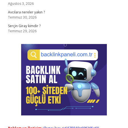
Ağustos 3, 2026
Avcılara nereler yakın ?
Temmuz 30, 2026
Serçin Giray kimdir ?
Temmuz 29, 2026