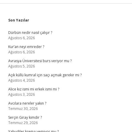
Sidebar
Son Yazılar
Dürbün nedir nasıl çalışır ?
Ağustos 6, 2026
Kur’an neyi emreder ?
Ağustos 6, 2026
Avrasya Üniversitesi burs veriyor mu ?
Ağustos 5, 2026
Açık küllü kumral için saçı açmak gerekir mi ?
Ağustos 4, 2026
Alice kız ismi mi erkek ismi mi ?
Ağustos 3, 2026
Avcılara nereler yakın ?
Temmuz 30, 2026
Serçin Giray kimdir ?
Temmuz 29, 2026
Yahudiler krema yemiyor mu ?