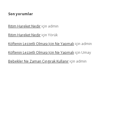
Son yorumlar
Ritim Hareket Nedir
için
admin
Ritim Hareket Nedir
için
Yörük
Köftenin Lezzetli Olması Için Ne Yapmalı
için
admin
Köftenin Lezzetli Olması Için Ne Yapmalı
için
Umay
Bebekler Ne Zaman Çıngırak Kullanır
için
admin
sino giriş
https://www.betexper.xyz/