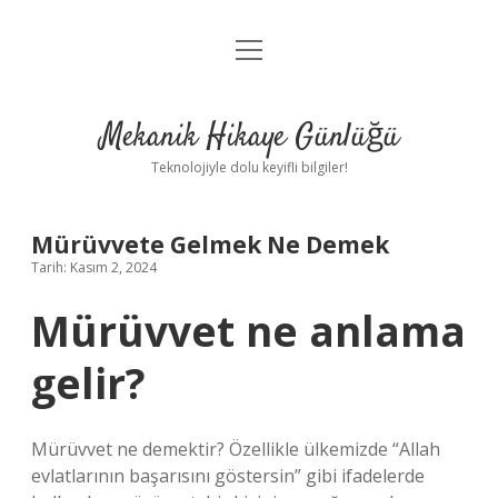
menüyü
Anasayfa
aç
Gizlilik Politikası
Mekanik Hikaye Günlüğü
Yasal Uyarı
Teknolojiyle dolu keyifli bilgiler!
Hakkımızda
Mürüvvete Gelmek Ne Demek
Tarih: Kasım 2, 2024
Mürüvvet ne anlama
gelir?
Mürüvvet ne demektir? Özellikle ülkemizde “Allah
evlatlarının başarısını göstersin” gibi ifadelerde