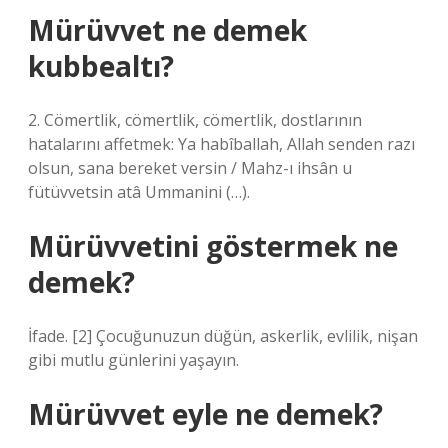
Mürüvvet ne demek
kubbealtı?
2. Cömertlik, cömertlik, cömertlik, dostlarının
hatalarını affetmek: Ya habîballah, Allah senden razı
olsun, sana bereket versin / Mahz-ı ihsân u
fütüvvetsin atâ Ummanini (…).
Mürüvvetini göstermek ne
demek?
İfade. [2] Çocuğunuzun düğün, askerlik, evlilik, nişan
gibi mutlu günlerini yaşayın.
Mürüvvet eyle ne demek?