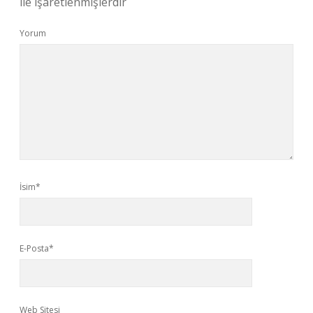
ile işaretlenmişlerdir
Yorum
İsim*
E-Posta*
Web Sitesi