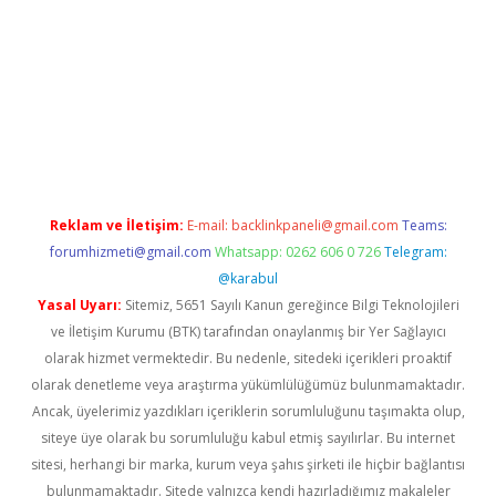
vdcasino giriş
https://www.betexper.xyz/
Reklam ve İletişim:
E-mail:
backlinkpaneli@gmail.com
Teams:
forumhizmeti@gmail.com
Whatsapp: 0262 606 0 726
Telegram:
@karabul
Yasal Uyarı:
Sitemiz, 5651 Sayılı Kanun gereğince Bilgi Teknolojileri
ve İletişim Kurumu (BTK) tarafından onaylanmış bir Yer Sağlayıcı
olarak hizmet vermektedir. Bu nedenle, sitedeki içerikleri proaktif
olarak denetleme veya araştırma yükümlülüğümüz bulunmamaktadır.
Ancak, üyelerimiz yazdıkları içeriklerin sorumluluğunu taşımakta olup,
siteye üye olarak bu sorumluluğu kabul etmiş sayılırlar. Bu internet
sitesi, herhangi bir marka, kurum veya şahıs şirketi ile hiçbir bağlantısı
bulunmamaktadır. Sitede yalnızca kendi hazırladığımız makaleler