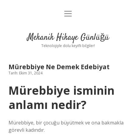
menüyü
Anasayfa
aç
Gizlilik Politikası
Mekanik Hikaye Günlüğü
Yasal Uyarı
Teknolojiyle dolu keyifli bilgiler!
Hakkımızda
Mürebbiye Ne Demek Edebiyat
Tarih: Ekim 31, 2024
Mürebbiye isminin
anlamı nedir?
Mürebbiye, bir çocuğu büyütmek ve ona bakmakla
görevli kadındır.