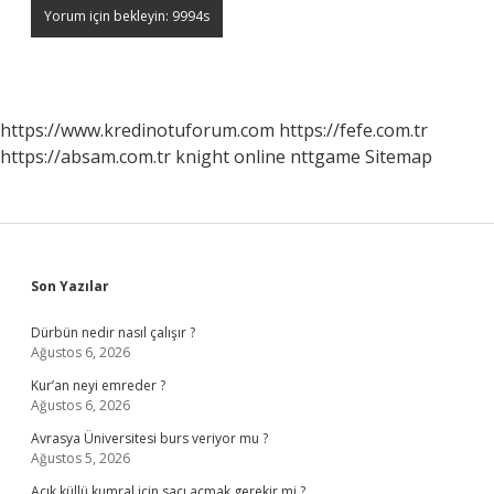
https://www.kredinotuforum.com
https://fefe.com.tr
https://absam.com.tr
knight online
nttgame
Sitemap
Sidebar
Son Yazılar
Dürbün nedir nasıl çalışır ?
Ağustos 6, 2026
Kur’an neyi emreder ?
Ağustos 6, 2026
Avrasya Üniversitesi burs veriyor mu ?
Ağustos 5, 2026
Açık küllü kumral için saçı açmak gerekir mi ?