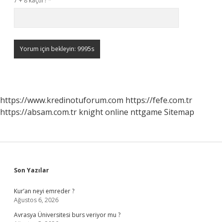
7 + 8 kaçtır?
*
https://www.kredinotuforum.com
https://fefe.com.tr
https://absam.com.tr
knight online
nttgame
Sitemap
Sidebar
Son Yazılar
Kur’an neyi emreder ?
Ağustos 6, 2026
Avrasya Üniversitesi burs veriyor mu ?