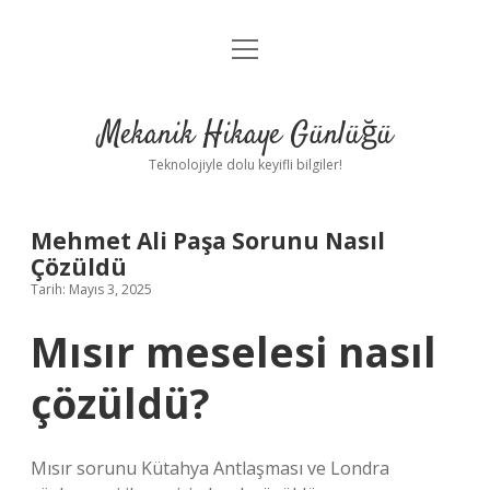
menüyü
Anasayfa
aç
Gizlilik Politikası
Mekanik Hikaye Günlüğü
Yasal Uyarı
Teknolojiyle dolu keyifli bilgiler!
Hakkımızda
Mehmet Ali Paşa Sorunu Nasıl
Çözüldü
Tarih: Mayıs 3, 2025
Mısır meselesi nasıl
çözüldü?
Mısır sorunu Kütahya Antlaşması ve Londra