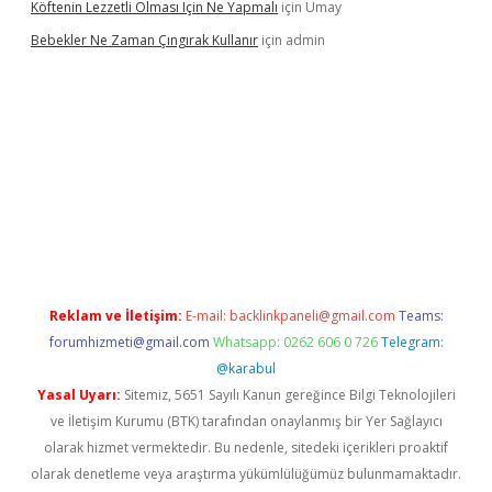
Köftenin Lezzetli Olması Için Ne Yapmalı
için
Umay
Bebekler Ne Zaman Çıngırak Kullanır
için
admin
ş
vdcasino giriş
https://www.betexper.xyz/
Reklam ve İletişim:
E-mail:
backlinkpaneli@gmail.com
Teams:
forumhizmeti@gmail.com
Whatsapp: 0262 606 0 726
Telegram:
@karabul
Yasal Uyarı:
Sitemiz, 5651 Sayılı Kanun gereğince Bilgi Teknolojileri
ve İletişim Kurumu (BTK) tarafından onaylanmış bir Yer Sağlayıcı
olarak hizmet vermektedir. Bu nedenle, sitedeki içerikleri proaktif
olarak denetleme veya araştırma yükümlülüğümüz bulunmamaktadır.