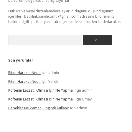
bu sorumluluğu kabul etmiş sayılırlar.
Hukuka ve yasal düzenlemelere aykırı olduğunu düşündüğünüz
içerikleri,
backlinkpanelicomtr@gmail.com
adresine bildirmeniz
halinde, ilgili içerikler yasal süre içerisinde sitemizden kaldırılacaktır.
Arama
Son yorumlar
Ritim Hareket Nedir
için
admin
Ritim Hareket Nedir
için
Yörük
Köftenin Lezzetli Olması Için Ne Yapmalı
için
admin
Köftenin Lezzetli Olması Için Ne Yapmalı
için
Umay
Bebekler Ne Zaman Çıngırak Kullanır
için
admin