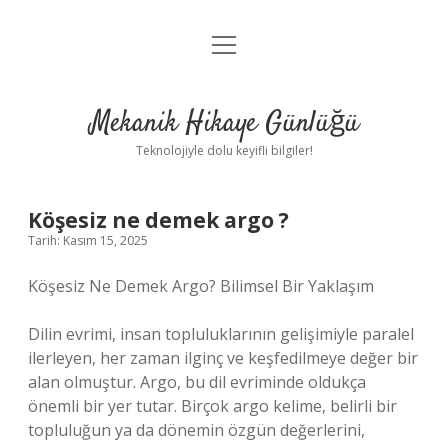
menüyü
Anasayfa
aç
Gizlilik Politikası
Mekanik Hikaye Günlüğü
Yasal Uyarı
Teknolojiyle dolu keyifli bilgiler!
Hakkımızda
Köşesiz ne demek argo ?
Tarih: Kasım 15, 2025
Köşesiz Ne Demek Argo? Bilimsel Bir Yaklaşım
Dilin evrimi, insan topluluklarının gelişimiyle paralel
ilerleyen, her zaman ilginç ve keşfedilmeye değer bir
alan olmuştur. Argo, bu dil evriminde oldukça
önemli bir yer tutar. Birçok argo kelime, belirli bir
topluluğun ya da dönemin özgün değerlerini,