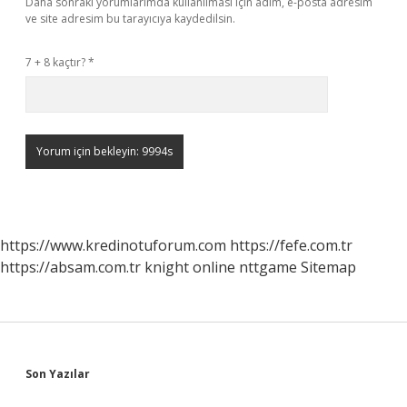
Daha sonraki yorumlarımda kullanılması için adım, e-posta adresim
ve site adresim bu tarayıcıya kaydedilsin.
7 + 8 kaçtır?
*
https://www.kredinotuforum.com
https://fefe.com.tr
https://absam.com.tr
knight online
nttgame
Sitemap
Sidebar
Son Yazılar