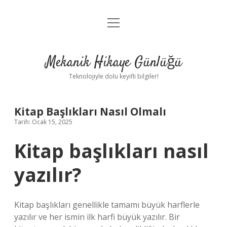
menüyü
Anasayfa
aç
Gizlilik Politikası
Mekanik Hikaye Günlüğü
Yasal Uyarı
Teknolojiyle dolu keyifli bilgiler!
Hakkımızda
Kitap Başlıkları Nasıl Olmalı
Tarih: Ocak 15, 2025
Kitap başlıkları nasıl
yazılır?
Kitap başlıkları genellikle tamamı büyük harflerle
yazılır ve her ismin ilk harfi büyük yazılır. Bir