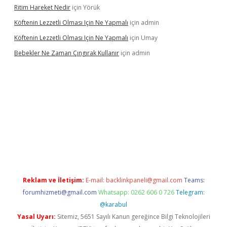
Ritim Hareket Nedir
için
Yörük
Köftenin Lezzetli Olması Için Ne Yapmalı
için
admin
Köftenin Lezzetli Olması Için Ne Yapmalı
için
Umay
Bebekler Ne Zaman Çıngırak Kullanır
için
admin
no giriş
https://www.betexper.xyz/
Reklam ve İletişim:
E-mail:
backlinkpaneli@gmail.com
Teams:
forumhizmeti@gmail.com
Whatsapp: 0262 606 0 726
Telegram:
@karabul
Yasal Uyarı:
Sitemiz, 5651 Sayılı Kanun gereğince Bilgi Teknolojileri