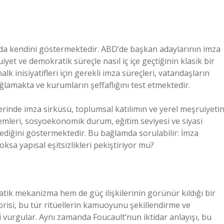
arda kendini göstermektedir. ABD’de başkan adaylarının imza
yet ve demokratik süreçle nasıl iç içe geçtiğinin klasik bir
k inisiyatifleri için gerekli imza süreçleri, vatandaşların
lamakta ve kurumların şeffaflığını test etmektedir.
erinde imza sirküsü, toplumsal katılımın ve yerel meşruiyeti
mleri, sosyoekonomik durum, eğitim seviyesi ve siyasi
kilediğini göstermektedir. Bu bağlamda sorulabilir: İmza
oksa yapısal eşitsizlikleri pekiştiriyor mu?
atik mekanizma hem de güç ilişkilerinin görünür kıldığı bir
risi, bu tür ritüellerin kamuoyunu şekillendirme ve
i vurgular. Aynı zamanda Foucault’nun iktidar anlayışı, bu