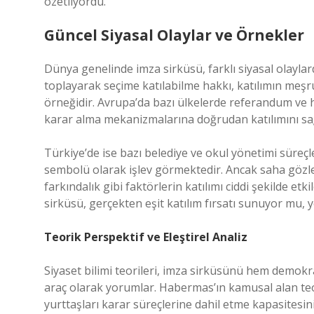
özetliyordu.
Güncel Siyasal Olaylar ve Örnekler
Dünya genelinde imza sirküsü, farklı siyasal olayl
toplayarak seçime katılabilme hakkı, katılımın meşrui
örneğidir. Avrupa’da bazı ülkelerde referandum ve hal
karar alma mekanizmalarına doğrudan katılımını sağ
Türkiye’de ise bazı belediye ve okul yönetimi süreçl
sembolü olarak işlev görmektedir. Ancak saha gözle
farkındalık gibi faktörlerin katılımı ciddi şekilde et
sirküsü, gerçekten eşit katılım fırsatı sunuyor mu, y
Teorik Perspektif ve Eleştirel Analiz
Siyaset bilimi teorileri, imza sirküsünü hem demokr
araç olarak yorumlar. Habermas’ın kamusal alan teo
yurttaşları karar süreçlerine dahil etme kapasitesin