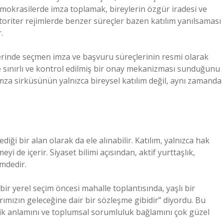
demokrasilerde imza toplamak, bireylerin özgür iradesi ve
toriter rejimlerde benzer süreçler bazen katılım yanılsaması
.
erinde seçmen imza ve başvuru süreçlerinin resmi olarak
te sınırlı ve kontrol edilmiş bir onay mekanizması sunduğunu
za sirküsünün yalnızca bireysel katılım değil, aynı zamanda
diği bir alan olarak da ele alınabilir. Katılım, yalnızca hak
 de içerir. Siyaset bilimi açısından, aktif yurttaşlık,
emdedir.
r yerel seçim öncesi mahalle toplantısında, yaşlı bir
mızın geleceğine dair bir sözleşme gibidir” diyordu. Bu
olik anlamını ve toplumsal sorumluluk bağlamını çok güzel