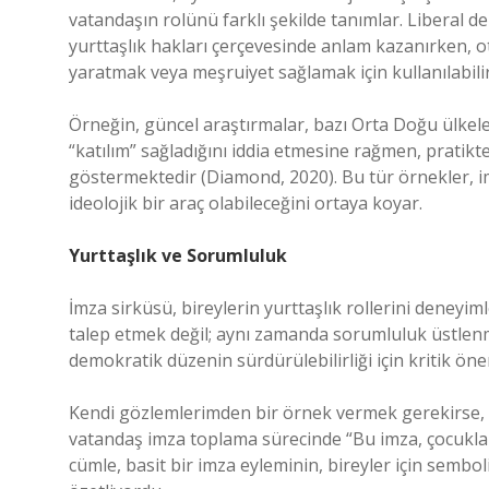
vatandaşın rolünü farklı şekilde tanımlar. Liberal 
yurttaşlık hakları çerçevesinde anlam kazanırken, o
yaratmak veya meşruiyet sağlamak için kullanılabilir
Örneğin, güncel araştırmalar, bazı Orta Doğu ülkel
“katılım” sağladığını iddia etmesine rağmen, pratik
göstermektedir (Diamond, 2020). Bu tür örnekler, im
ideolojik bir araç olabileceğini ortaya koyar.
Yurttaşlık ve Sorumluluk
İmza sirküsü, bireylerin yurttaşlık rollerini deneyimle
talep etmek değil; aynı zamanda sorumluluk üstlenmeyi
demokratik düzenin sürdürülebilirliği için kritik ön
Kendi gözlemlerimden bir örnek vermek gerekirse, bi
vatandaş imza toplama sürecinde “Bu imza, çocukları
cümle, basit bir imza eyleminin, bireyler için semb