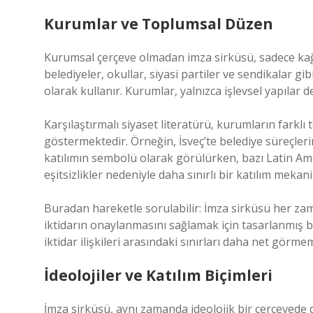
Kurumlar ve Toplumsal Düzen
Kurumsal çerçeve olmadan imza sirküsü, sadece kağıt
belediyeler, okullar, siyasi partiler ve sendikalar gi
olarak kullanır. Kurumlar, yalnızca işlevsel yapılar 
Karşılaştırmalı siyaset literatürü, kurumların farklı
göstermektedir. Örneğin, İsveç’te belediye süreçle
katılımın sembolü olarak görülürken, bazı Latin Ame
eşitsizlikler nedeniyle daha sınırlı bir katılım meka
Buradan hareketle sorulabilir: İmza sirküsü her za
iktidarın onaylanmasını sağlamak için tasarlanmış b
iktidar ilişkileri arasındaki sınırları daha net görmem
İdeolojiler ve Katılım Biçimleri
İmza sirküsü, aynı zamanda ideolojik bir çerçevede de 