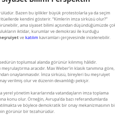
lüdür. Bazen bu iplikler büyük protestolarla ya da seçim
itüellerde kendini gösterir. “Kimlerin imza sirküsü olur?”
 görünebilir, ama siyaset bilimi açısından düşündüğümüzde ço
lulukların iktidar, kurumlar ve demokrasi ile kurduğu
eşruiyet
ve
katılım
kavramları çerçevesinde incelenebilir.
osedürün toplumsal alanda görünür kılınmış hâlidir.
meşrulaştırma aracıdır. Max Weber’in klasik tanımına göre,
ndan onaylanmasıdır. İmza sirküsü, bireyleri bu meşruiyet
nay verilmiş olur ve düzenin devamlılığı pekişir.
eya yerel yönetim kararlarında vatandaşların imza toplama
larına konu olur. Örneğin, Avrupa’da bazı referandumlarda
atılmakta ve böylece demokratik bir onay mekanizmasının bi
nin görünür bir tezahürüdür.