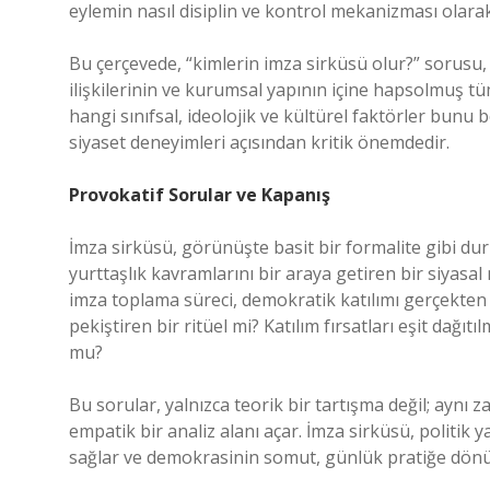
eylemin nasıl disiplin ve kontrol mekanizması olarak 
Bu çerçevede, “kimlerin imza sirküsü olur?” sorusu, s
ilişkilerinin ve kurumsal yapının içine hapsolmuş tü
hangi sınıfsal, ideolojik ve kültürel faktörler bun
siyaset deneyimleri açısından kritik önemdedir.
Provokatif Sorular ve Kapanış
İmza sirküsü, görünüşte basit bir formalite gibi d
yurttaşlık kavramlarını bir araya getiren bir siyasa
imza toplama süreci, demokratik katılımı gerçekten 
pekiştiren bir ritüel mi? Katılım fırsatları eşit dağıt
mu?
Bu sorular, yalnızca teorik bir tartışma değil; aynı 
empatik bir analiz alanı açar. İmza sirküsü, politik
sağlar ve demokrasinin somut, günlük pratiğe dönüş