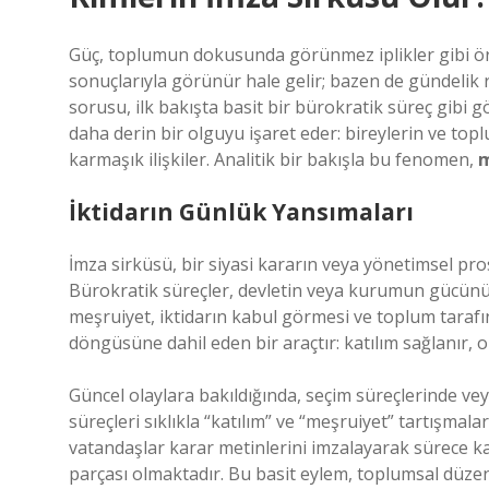
Güç, toplumun dokusunda görünmez iplikler gibi örü
sonuçlarıyla görünür hale gelir; bazen de gündelik r
sorusu, ilk bakışta basit bir bürokratik süreç gibi
daha derin bir olguyu işaret eder: bireylerin ve top
karmaşık ilişkiler. Analitik bir bakışla bu fenomen,
m
İktidarın Günlük Yansımaları
İmza sirküsü, bir siyasi kararın veya yönetimsel pr
Bürokratik süreçler, devletin veya kurumun gücünü 
meşruiyet, iktidarın kabul görmesi ve toplum tarafı
döngüsüne dahil eden bir araçtır: katılım sağlanır, o
Güncel olaylara bakıldığında, seçim süreçlerinde v
süreçleri sıklıkla “katılım” ve “meşruiyet” tartışma
vatandaşlar karar metinlerini imzalayarak sürece k
parçası olmaktadır. Bu basit eylem, toplumsal düze