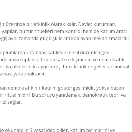
 üzerinde bir etkinlik olarak kalır. Devlet kurumları,
bi yapılar, bu tür ritüelleri hem kontrol hem de katılım aracı
değil; aynı zamanda güç ilişkilerini kodlayan mekanizmalardır.
 toplumlarda vatandaş katılımını nasıl düzenlediğini
rinde imza toplama, toplumsal sözleşmenin ve demokratik
rika ülkelerinde aynı süreç, bürokratik engeller ve sınıfsal
nizması yaratmaktadır.
man demokratik bir katılım göstergesi midir, yoksa bazen
ir ritüel midir? Bu soruyu yanıtlamak, demokratik teori ve
izi sağlar.
okunabilir. Siyasal ideolojiler, katılım biçimlerini ve