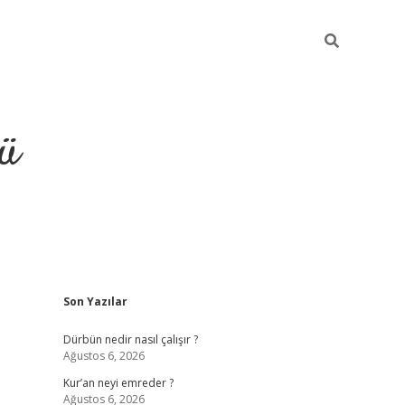
ü
Sidebar
Son Yazılar
ilbet
vdcasino yeni giriş
vdcasino 
Dürbün nedir nasıl çalışır ?
Ağustos 6, 2026
Kur’an neyi emreder ?
Ağustos 6, 2026