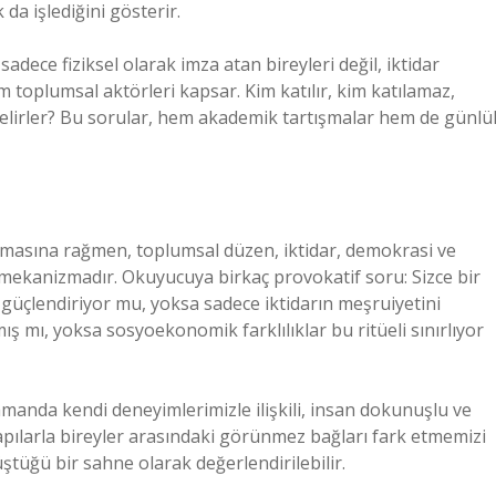
da işlediğini gösterir.
adece fiziksel olarak imza atan bireyleri değil, iktidar
m toplumsal aktörleri kapsar. Kim katılır, kim katılamaz,
u belirler? Bu sorular, hem akademik tartışmalar hem de günlü
urmasına rağmen, toplumsal düzen, iktidar, demokrasi ve
l mekanizmadır. Okuyucuya birkaç provokatif soru: Sizce bir
güçlendiriyor mu, yoksa sadece iktidarın meşruiyetini
ılmış mı, yoksa sosyoekonomik farklılıklar bu ritüeli sınırlıyor
zamanda kendi deneyimlerimizle ilişkili, insan dokunuşlu ve
 yapılarla bireyler arasındaki görünmez bağları fark etmemizi
tüğü bir sahne olarak değerlendirilebilir.