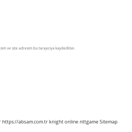
im ve site adresim bu tarayıcıya kaydedilsin.
r
https://absam.com.tr
knight online
nttgame
Sitemap