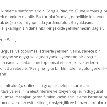
da kiralama platformlarıdır. Google Play, YouTube Movies gibi
ek mümkün olabilir. Bu tür platformlar, genellikle kullanıcı
rak doğru seçimi yapmada yardımcı olur. Bu yaklaşım,
alışkanlığınızın daha hızlı bir şekilde şekillenmesini sağlar.
erle Bakış
duygusal ve toplumsal etkilerle şekillenir. Film, sadece bir
aşıyan ve duygusal açıdan yankı uyandıran bir araçtır.
 temasının ve anlatısının toplumsal etkileri, karakterlerin
r. Bu sebeple, “Kesişme” gibi bir filmi izleme yolu, genellikl
enir.
imli olduğu online film grupları, izleme kararlarını
e tavsiyelere, film eleştirilerine ve izleyen kişilerin duygusal
plumsal mesajlar içeren filmler, kadınların izleme kararlarını
umda var olan eşitsizlikler, cinsiyetçilik ve benzeri konulara