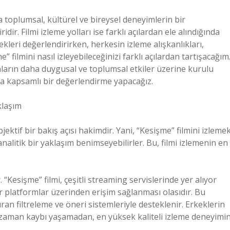
 toplumsal, kültürel ve bireysel deneyimlerin bir
dir. Filmi izleme yolları ise farklı açılardan ele alındığında
kleri değerlendirirken, herkesin izleme alışkanlıkları,
e” filmini nasıl izleyebileceğinizi farklı açılardan tartışacağım
dınların daha duygusal ve toplumsal etkiler üzerine kurulu
ında kapsamlı bir değerlendirme yapacağız.
klaşım
jektif bir bakış açısı hakimdir. Yani, “Kesişme” filmini izleme
 analitik bir yaklaşım benimseyebilirler. Bu, filmi izlemenin en
 “Kesişme” filmi, çeşitli streaming servislerinde yer alıyor
er platformlar üzerinden erişim sağlanması olasıdır. Bu
ıran filtreleme ve öneri sistemleriyle desteklenir. Erkeklerin
kle zaman kaybı yaşamadan, en yüksek kaliteli izleme deneyimin