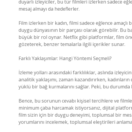
duyarlı izleyiciler, bu tür filmleri izlerken sadece 
mesaj almayı da hedeflerler.
Film izlerken bir kadın, filmi sadece eğlence amaçlı 
duygu dünyasının bir parçası olarak görebilir. Bu ba
büyük bir rol oynar. Netflix gibi platformlar, film öner
gözeterek, benzer temalarla ilgili içerikler sunar.
Farklı Yaklaşımlar: Hangi Yöntemi Seçmeli?
İzleme yolları arasındaki farklılıklar, aslında izleyic
analitik yaklaşımı, zaman kazandırırken, kadınların 
yüklü bir bağ kurmalarını sağlar. Peki, bu durumda
Bence, bu sorunun cevabı kişisel tercihlere ve filml
minimum çaba harcamak istiyorsanız, dijital platform
film sizin için bir duygu deneyimi, toplumsal bir me
yorumlarını incelemek, toplumsal eleştirileri anlamak