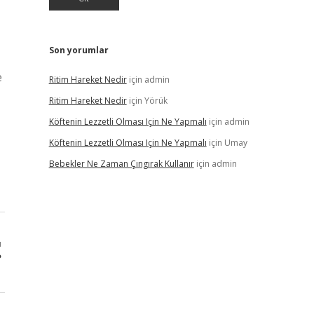
Son yorumlar
e
Ritim Hareket Nedir
için
admin
Ritim Hareket Nedir
için
Yörük
Köftenin Lezzetli Olması Için Ne Yapmalı
için
admin
Köftenin Lezzetli Olması Için Ne Yapmalı
için
Umay
Bebekler Ne Zaman Çıngırak Kullanır
için
admin
ı
?