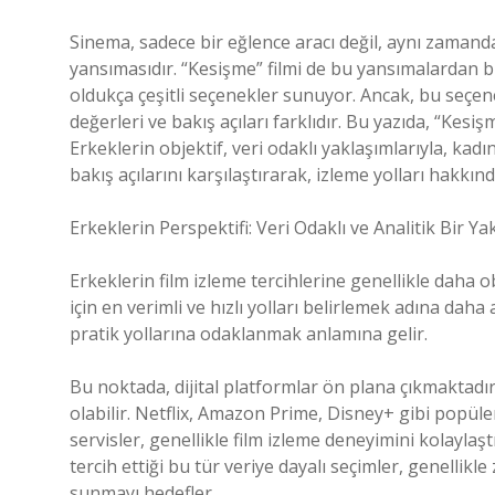
Sinema, sadece bir eğlence aracı değil, aynı zamanda
yansımasıdır. “Kesişme” filmi de bu yansımalardan biri
oldukça çeşitli seçenekler sunuyor. Ancak, bu seçene
değerleri ve bakış açıları farklıdır. Bu yazıda, “Kesişm
Erkeklerin objektif, veri odaklı yaklaşımlarıyla, ka
bakış açılarını karşılaştırarak, izleme yolları hakk
Erkeklerin Perspektifi: Veri Odaklı ve Analitik Bir Ya
Erkeklerin film izleme tercihlerine genellikle daha ob
için en verimli ve hızlı yolları belirlemek adına daha
pratik yollarına odaklanmak anlamına gelir.
Bu noktada, dijital platformlar ön plana çıkmaktadır.
olabilir. Netflix, Amazon Prime, Disney+ gibi popül
servisler, genellikle film izleme deneyimini kolaylaşt
tercih ettiği bu tür veriye dayalı seçimler, genelli
sunmayı hedefler.