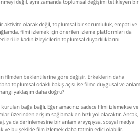
eğlenmeyi değil, aynı zamanda toplumsal değişimi tetikleyen bir
bir aktivite olarak değil, toplumsal bir sorumluluk, empati ve
ğlamda, filmi izlemek için önerilen izleme platformları da
ileri ile kadın izleyicilerin toplumsal duyarlılıklarını
inin filmden beklentilerine göre değişir. Erkeklerin daha
daha toplumsal odaklı bakış açısı ise filme duygusal ve anla
 hangi yaklaşım daha doğru?
e kurulan bağa bağlı. Eğer amacınız sadece filmi izlemekse ve
lar üzerinden erişim sağlamak en hızlı yol olacaktır. Ancak,
saj, ya da derinlemesine bir anlam arayışıysa, sosyal medya
 ve bu şekilde film izlemek daha tatmin edici olabilir.