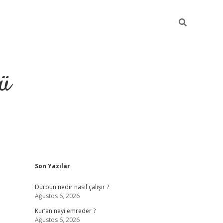
ü
Sidebar
Son Yazılar
ilbet
vdcasino yeni giriş
vdcasi
Dürbün nedir nasıl çalışır ?
Ağustos 6, 2026
Kur’an neyi emreder ?
Ağustos 6, 2026