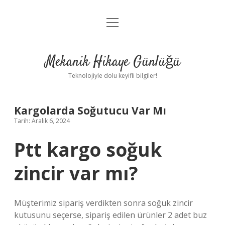
menüyü
Anasayfa
aç
Gizlilik Politikası
Mekanik Hikaye Günlüğü
Yasal Uyarı
Teknolojiyle dolu keyifli bilgiler!
Hakkımızda
Kargolarda Soğutucu Var Mı
Tarih: Aralık 6, 2024
Ptt kargo soğuk
zincir var mı?
Müşterimiz sipariş verdikten sonra soğuk zincir
kutusunu seçerse, sipariş edilen ürünler 2 adet buz