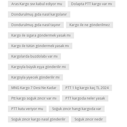
Aras Kargo sıvı kabul ediyor mu
Dolapta PTT kargo var mı
Dondurulmuş gıda nasıl kargolanır
Dondurulmuş gıda nasıl taşınır
Kargo ile ne gönderilmez
Kargo ile sigara göndermek yasak mı
Kargo ile tütün göndermek yasak mı
Kargolarda buzdolabı var mı
Kargoyla büyük eşya gönderilir mi
Kargoyla yiyecek gönderilir mi
MNG Kargo 7 Desi Ne Kadar
PTT 1 kg kargo kaç TL 2024
Ptt kargo soğuk zincir var mı
PTT kargoda neler yasak
PTT kutu veriyor mu
Soğuk zincir hangi kargoda var
Soğuk zincir kargo nasıl gönderilir
Soğuk zincir nedir