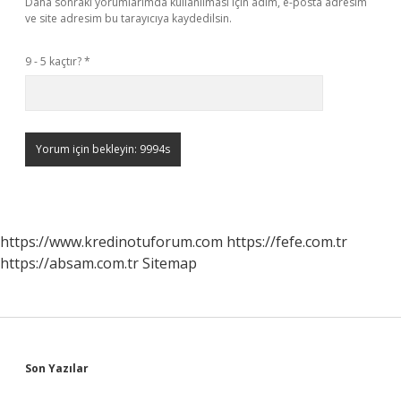
Daha sonraki yorumlarımda kullanılması için adım, e-posta adresim
ve site adresim bu tarayıcıya kaydedilsin.
9 - 5 kaçtır?
*
https://www.kredinotuforum.com
https://fefe.com.tr
https://absam.com.tr
Sitemap
Sidebar
Son Yazılar