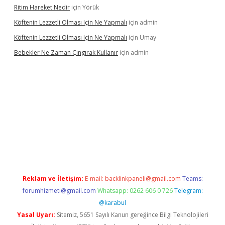
Ritim Hareket Nedir
için
Yörük
Köftenin Lezzetli Olması Için Ne Yapmalı
için
admin
Köftenin Lezzetli Olması Için Ne Yapmalı
için
Umay
Bebekler Ne Zaman Çıngırak Kullanır
için
admin
no giriş
https://www.betexper.xyz/
Reklam ve İletişim:
E-mail:
backlinkpaneli@gmail.com
Teams:
forumhizmeti@gmail.com
Whatsapp: 0262 606 0 726
Telegram:
@karabul
Yasal Uyarı:
Sitemiz, 5651 Sayılı Kanun gereğince Bilgi Teknolojileri