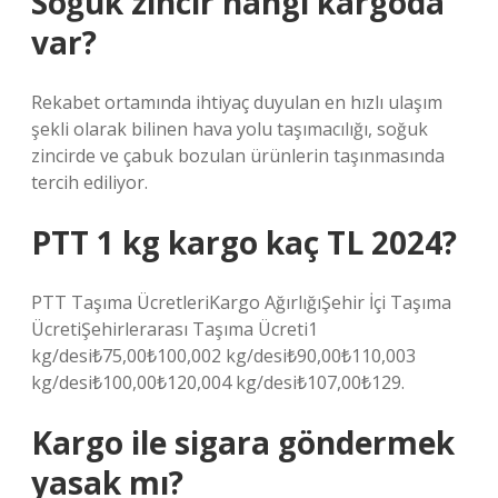
Soğuk zincir hangi kargoda
var?
Rekabet ortamında ihtiyaç duyulan en hızlı ulaşım
şekli olarak bilinen hava yolu taşımacılığı, soğuk
zincirde ve çabuk bozulan ürünlerin taşınmasında
tercih ediliyor.
PTT 1 kg kargo kaç TL 2024?
PTT Taşıma ÜcretleriKargo AğırlığıŞehir İçi Taşıma
ÜcretiŞehirlerarası Taşıma Ücreti1
kg/desi₺75,00₺100,002 kg/desi₺90,00₺110,003
kg/desi₺100,00₺120,004 kg/desi₺107,00₺129.
Kargo ile sigara göndermek
yasak mı?